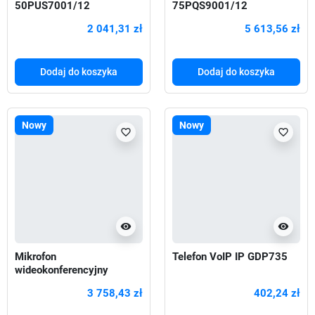
50PUS7001/12
75PQS9001/12
2 041,31 zł
5 613,56 zł
Dodaj do koszyka
Dodaj do koszyka
Nowy
Nowy
favorite_border
favorite_border
visibility
visibility
Mikrofon
Telefon VoIP IP GDP735
wideokonferencyjny
sufitowy CM20 1303095
3 758,43 zł
402,24 zł