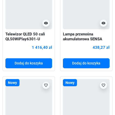
visibility
visibility
Telewizor QLED 50 cali
Lampa przenośna
QL50WiPlay6301-U
akumulatorowa SENSA
pomarańczowa
1 416,40 zł
438,27 zł
Dodaj do koszyka
Dodaj do koszyka
Nowy
Nowy
favorite_border
favorite_border