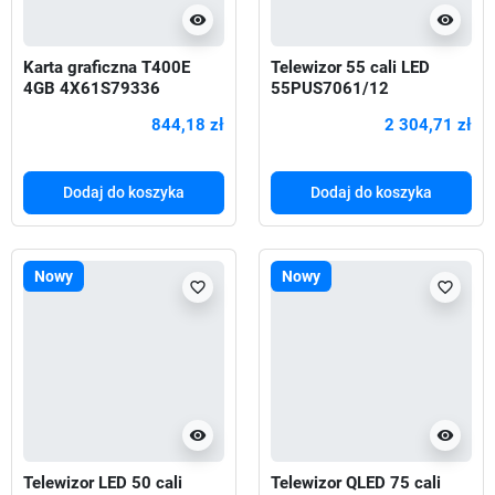
visibility
visibility
Karta graficzna T400E
Telewizor 55 cali LED
4GB 4X61S79336
55PUS7061/12
844,18 zł
2 304,71 zł
Dodaj do koszyka
Dodaj do koszyka
Nowy
Nowy
favorite_border
favorite_border
visibility
visibility
Telewizor LED 50 cali
Telewizor QLED 75 cali