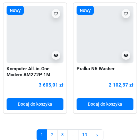
Nowy
Nowy
favorite_border
favorite_border
visibility
visibility
Komputer All-in-One
Pralka N5 Washer
Modern AM272P 1M-
1293XEU nOS/Intel Core 5
3 605,01 zł
2 102,37 zł
120U/16GB/512SSD/UMA
/27.0/Czarny
Dodaj do koszyka
Dodaj do koszyka
Następny
1
2
3
…
19
keyboard_arrow_right