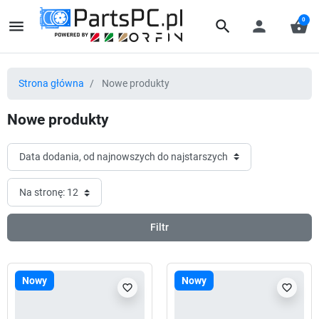
0
menu
search
person
shopping_basket
Strona główna
Nowe produkty
Nowe produkty
Filtr
Nowy
Nowy
favorite_border
favorite_border