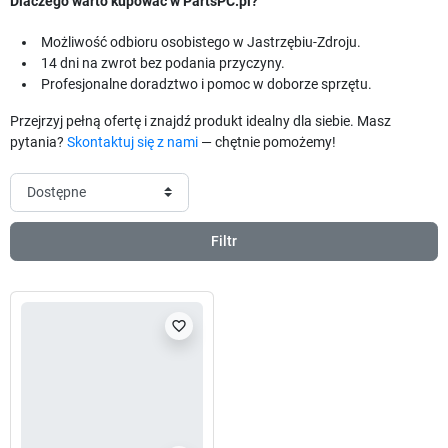
Dlaczego warto kupować w PartsPC.pl?
Możliwość odbioru osobistego w Jastrzębiu-Zdroju.
14 dni na zwrot bez podania przyczyny.
Profesjonalne doradztwo i pomoc w doborze sprzętu.
Przejrzyj pełną ofertę i znajdź produkt idealny dla siebie. Masz
pytania?
Skontaktuj się z nami
— chętnie pomożemy!
Filtr
favorite_border