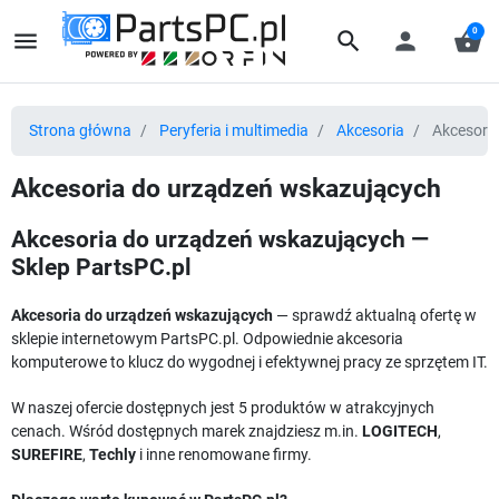
0
menu
search
person
shopping_basket
Strona główna
Peryferia i multimedia
Akcesoria
Akcesoria
Akcesoria do urządzeń wskazujących
Akcesoria do urządzeń wskazujących —
Sklep PartsPC.pl
Akcesoria do urządzeń wskazujących
— sprawdź aktualną ofertę w
sklepie internetowym PartsPC.pl. Odpowiednie akcesoria
komputerowe to klucz do wygodnej i efektywnej pracy ze sprzętem IT.
W naszej ofercie dostępnych jest 5 produktów w atrakcyjnych
cenach. Wśród dostępnych marek znajdziesz m.in.
LOGITECH
,
SUREFIRE
,
Techly
i inne renomowane firmy.