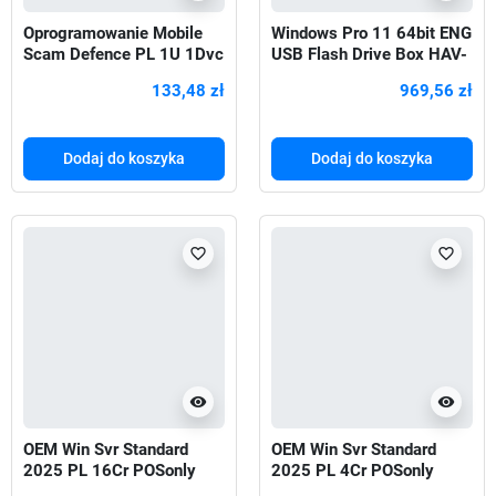
Oprogramowanie Mobile
Windows Pro 11 64bit ENG
Scam Defence PL 1U 1Dvc
USB Flash Drive Box HAV-
1Y 21488054
00163
133,48 zł
969,56 zł
Dodaj do koszyka
Dodaj do koszyka
favorite_border
favorite_border
visibility
visibility
OEM Win Svr Standard
OEM Win Svr Standard
2025 PL 16Cr POSonly
2025 PL 4Cr POSonly
EP2-25451
EP2-25433