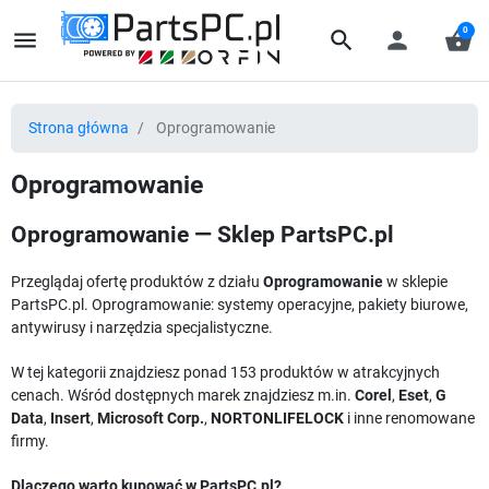
0
menu
search
person
shopping_basket
Strona główna
Oprogramowanie
Oprogramowanie
Oprogramowanie — Sklep PartsPC.pl
Przeglądaj ofertę produktów z działu
Oprogramowanie
w sklepie
PartsPC.pl. Oprogramowanie: systemy operacyjne, pakiety biurowe,
antywirusy i narzędzia specjalistyczne.
W tej kategorii znajdziesz ponad 153 produktów w atrakcyjnych
cenach. Wśród dostępnych marek znajdziesz m.in.
Corel
,
Eset
,
G
Data
,
Insert
,
Microsoft Corp.
,
NORTONLIFELOCK
i inne renomowane
firmy.
Dlaczego warto kupować w PartsPC.pl?