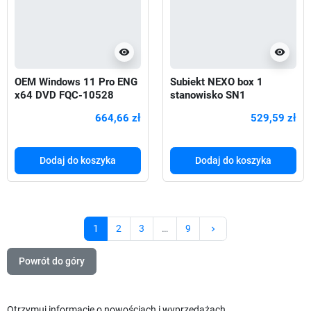
visibility
visibility
OEM Windows 11 Pro ENG
Subiekt NEXO box 1
x64 DVD FQC-10528
stanowisko SN1
664,66 zł
529,59 zł
Dodaj do koszyka
Dodaj do koszyka
Następny
1
2
3
…
9
keyboard_arrow_right
Powrót do góry
Otrzymuj informację o nowościach i wyprzedażach