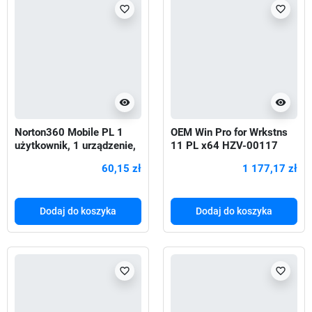
favorite_border
favorite_border
visibility
visibility
Norton360 Mobile PL 1
OEM Win Pro for Wrkstns
użytkownik, 1 urządzenie,
11 PL x64 HZV-00117
1 rok 21426915
60,15 zł
1 177,17 zł
Dodaj do koszyka
Dodaj do koszyka
favorite_border
favorite_border