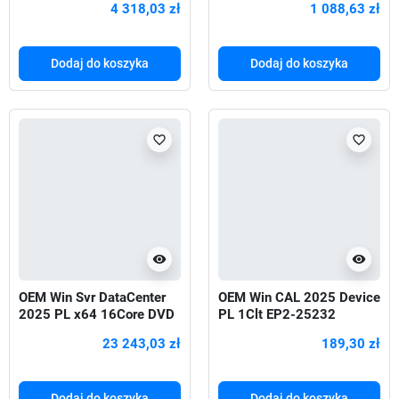
4 318,03 zł
1 088,63 zł
Dodaj do koszyka
Dodaj do koszyka
favorite_border
favorite_border
visibility
visibility
OEM Win Svr DataCenter
OEM Win CAL 2025 Device
2025 PL x64 16Core DVD
PL 1Clt EP2-25232
EP2-25156
23 243,03 zł
189,30 zł
Dodaj do koszyka
Dodaj do koszyka