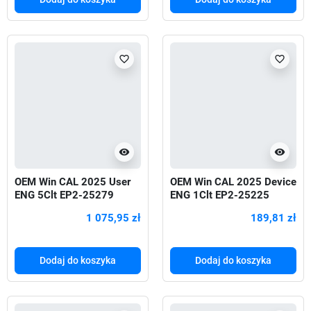
favorite_border
favorite_border
visibility
visibility
OEM Win CAL 2025 User
OEM Win CAL 2025 Device
ENG 5Clt EP2-25279
ENG 1Clt EP2-25225
1 075,95 zł
189,81 zł
Dodaj do koszyka
Dodaj do koszyka