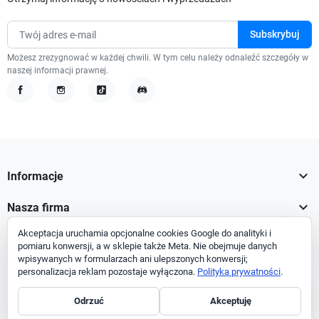
Możesz zrezygnować w każdej chwili. W tym celu należy odnaleźć szczegóły w
naszej informacji prawnej.
Facebook
Instagram
TikTok
Discord

Informacje

Nasza firma
Akceptacja uruchamia opcjonalne cookies Google do analityki i

Twoje konto
pomiaru konwersji, a w sklepie także Meta. Nie obejmuje danych
wpisywanych w formularzach ani ulepszonych konwersji;

Informacja o sklepie
personalizacja reklam pozostaje wyłączona.
Polityka prywatności
.
Odrzuć
Akceptuję
Facebook
Instagram
TikTok
Discord