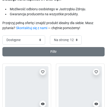
Możliwość odbioru osobistego w Jastrzębiu-Zdroju.
Gwarancja producenta na wszystkie produkty.
Przejrzyj pełną ofertę i znajdź produkt idealny dla siebie. Masz
pytania?
Skontaktuj się z nami
— chętnie pomożemy!
Filtr
favorite_border
favorite_border
visibility
visibility