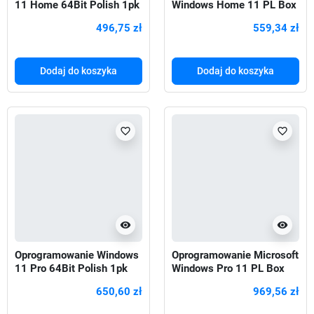
11 Home 64Bit Polish 1pk
Windows Home 11 PL Box
DSP OEI DVD
64bit USB
496,75 zł
559,34 zł
Dodaj do koszyka
Dodaj do koszyka
favorite_border
favorite_border
visibility
visibility
Oprogramowanie Windows
Oprogramowanie Microsoft
11 Pro 64Bit Polish 1pk
Windows Pro 11 PL Box
DSP OEI DVD
64bit USB
650,60 zł
969,56 zł