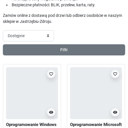
Bezpieczne płatności: BLIK, przelew, karta, raty.
Zamów online z dostawą pod drzwi lub odbierz osobiście w naszym
sklepie w Jastrzębiu-Zdroju.
Filtr
favorite_border
favorite_border
visibility
visibility
Oprogramowanie Windows
Oprogramowanie Microsoft