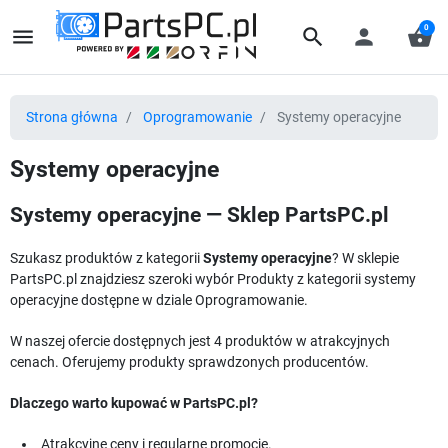
0
menu
search
person
shopping_basket
Strona główna
Oprogramowanie
Systemy operacyjne
Systemy operacyjne
Systemy operacyjne — Sklep PartsPC.pl
Szukasz produktów z kategorii
Systemy operacyjne
? W sklepie
PartsPC.pl znajdziesz szeroki wybór Produkty z kategorii systemy
operacyjne dostępne w dziale Oprogramowanie.
W naszej ofercie dostępnych jest 4 produktów w atrakcyjnych
cenach. Oferujemy produkty sprawdzonych producentów.
Dlaczego warto kupować w PartsPC.pl?
Atrakcyjne ceny i regularne promocje.