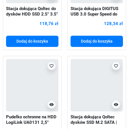
Stacja dokująca Qoltec do
Stacja dokująca DIGITUS
dysków HDD SSD 2.5" 3.5"
USB 3.0 Super Speed do
| SATA III | USB 3.0 |
2x SSD/HDD 2.5/3.5"SATA
118,76 zł
128,34 zł
III
Dodaj do koszyka
Dodaj do koszyka
favorite_border
favorite_border
visibility
visibility
Pudełko ochronne na HDD
Stacja dokująca Qoltec
LogiLink UA0131 2,5"
dysków SSD M.2 SATA |
NGFF | USB 3.1