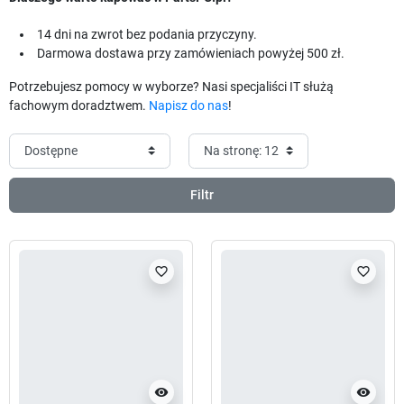
14 dni na zwrot bez podania przyczyny.
Darmowa dostawa przy zamówieniach powyżej 500 zł.
Potrzebujesz pomocy w wyborze? Nasi specjaliści IT służą
fachowym doradztwem.
Napisz do nas
!
Filtr
favorite_border
favorite_border
visibility
visibility