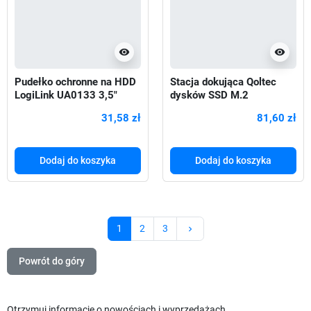
visibility
visibility
Pudełko ochronne na HDD
Stacja dokująca Qoltec
LogiLink UA0133 3,5"
dysków SSD M.2
pomarańczowe
SATA/PCIe | NGFF/NVMe |
31,58 zł
81,60 zł
USB 3.1
Dodaj do koszyka
Dodaj do koszyka
Następny
1
2
3
keyboard_arrow_right
Powrót do góry
Otrzymuj informację o nowościach i wyprzedażach