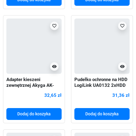
favorite_border
favorite_border
visibility
visibility
Adapter kieszeni
Pudełko ochronne na HDD
zewnętrznej Akyga AK-
LogiLink UA0132 2xHDD
CA-50 5,25" do 3,5"
2,5"
32,65 zł
31,36 zł
Dodaj do koszyka
Dodaj do koszyka