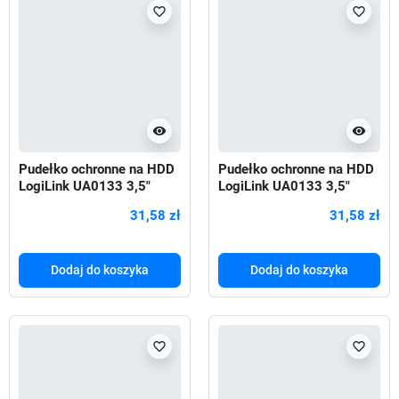
favorite_border
favorite_border
visibility
visibility
Pudełko ochronne na HDD
Pudełko ochronne na HDD
LogiLink UA0133 3,5"
LogiLink UA0133 3,5"
czarne
zielone
31,58 zł
31,58 zł
Dodaj do koszyka
Dodaj do koszyka
favorite_border
favorite_border