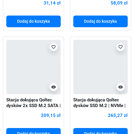
31,14 zł
58,09 zł
Dodaj do koszyka
Dodaj do koszyka
favorite_border
favorite_border
visibility
visibility
Stacja dokująca Qoltec
Stacja dokująca Qoltec
dysków 2x SSD M.2 SATA |
dysków SSD M.2 | NVMe |
NGFF | USB typ C
SATA | USB-C | DUAL 2 x
209,15 zł
265,27 zł
2TB
Dodaj do koszyka
Dodaj do koszyka