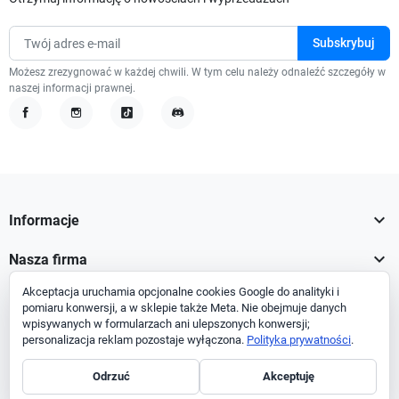
Możesz zrezygnować w każdej chwili. W tym celu należy odnaleźć szczegóły w
naszej informacji prawnej.
Facebook
Instagram
TikTok
Discord

Informacje

Nasza firma
Akceptacja uruchamia opcjonalne cookies Google do analityki i

Twoje konto
pomiaru konwersji, a w sklepie także Meta. Nie obejmuje danych
wpisywanych w formularzach ani ulepszonych konwersji;

Informacja o sklepie
personalizacja reklam pozostaje wyłączona.
Polityka prywatności
.
Odrzuć
Akceptuję
Facebook
Instagram
TikTok
Discord