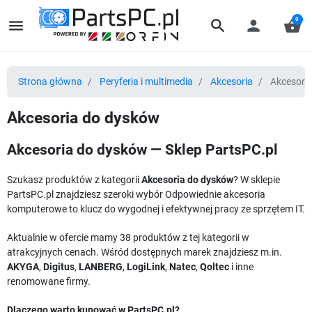
0
menu
search
person
shopping_basket
Strona główna
Peryferia i multimedia
Akcesoria
Akcesori
Akcesoria do dysków
Akcesoria do dysków — Sklep PartsPC.pl
Szukasz produktów z kategorii
Akcesoria do dysków
? W sklepie
PartsPC.pl znajdziesz szeroki wybór Odpowiednie akcesoria
komputerowe to klucz do wygodnej i efektywnej pracy ze sprzętem IT.
Aktualnie w ofercie mamy 38 produktów z tej kategorii w
atrakcyjnych cenach. Wśród dostępnych marek znajdziesz m.in.
AKYGA
,
Digitus
,
LANBERG
,
LogiLink
,
Natec
,
Qoltec
i inne
renomowane firmy.
Dlaczego warto kupować w PartsPC.pl?