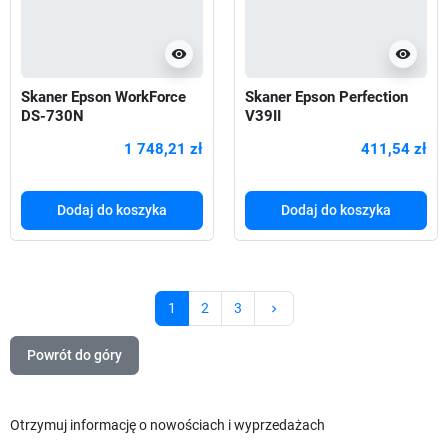
visibility
visibility
Skaner Epson WorkForce
Skaner Epson Perfection
DS-730N
V39II
1 748,21 zł
411,54 zł
Dodaj do koszyka
Dodaj do koszyka
Następny
1
2
3
keyboard_arrow_right
Powrót do góry
Otrzymuj informację o nowościach i wyprzedażach