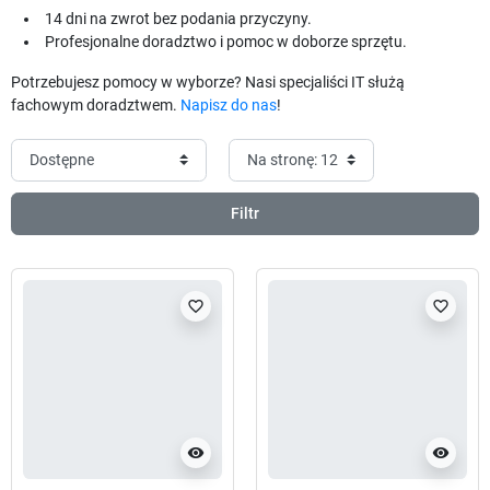
14 dni na zwrot bez podania przyczyny.
Profesjonalne doradztwo i pomoc w doborze sprzętu.
Potrzebujesz pomocy w wyborze? Nasi specjaliści IT służą
fachowym doradztwem.
Napisz do nas
!
Filtr
favorite_border
favorite_border
visibility
visibility