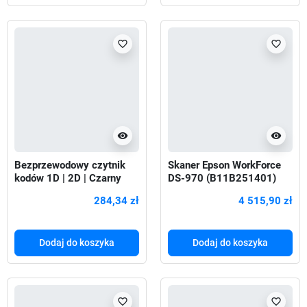
favorite_border
favorite_border
visibility
visibility
Bezprzewodowy czytnik
Skaner Epson WorkForce
kodów 1D | 2D | Czarny
DS-970 (B11B251401)
284,34 zł
4 515,90 zł
Dodaj do koszyka
Dodaj do koszyka
favorite_border
favorite_border