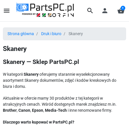
0
menu
search
person
shopping_basket
Strona główna
Druk i biuro
Skanery
Skanery
Skanery — Sklep PartsPC.pl
W kategorii
Skanery
oferujemy starannie wyselekcjonowany
asortyment Skanery dokumentów, zdjęć i kodów kreskowych do
biura i domu.
Aktualnie w ofercie mamy 30 produktów z tej kategorii w
atrakcyjnych cenach. Wśród dostępnych marek znajdziesz m.in.
Brother
,
Canon
,
Epson
,
Media-Tech
i inne renomowane firmy.
Dlaczego warto kupować w PartsPC.pl?