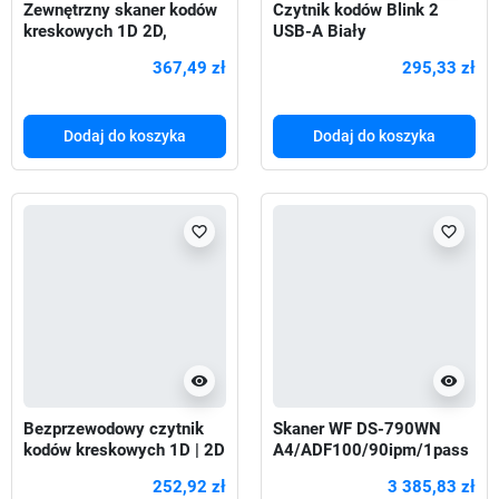
Zewnętrzny skaner kodów
Czytnik kodów Blink 2
kreskowych 1D 2D,
USB-A Biały
pivotable
367,49 zł
295,33 zł
Dodaj do koszyka
Dodaj do koszyka
favorite_border
favorite_border
visibility
visibility
Bezprzewodowy czytnik
Skaner WF DS-790WN
kodów kreskowych 1D | 2D
A4/ADF100/90ipm/1pass
|+ stacja dokująca
Duplex
252,92 zł
3 385,83 zł