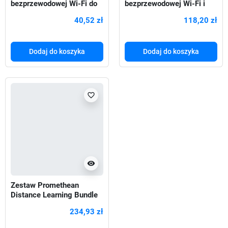
bezprzewodowej Wi-Fi do
bezprzewodowej Wi-Fi i
monitorów Promethean V7
Bluetooth do monitorów
40,52 zł
118,20 zł
Nickel &
Dodaj do koszyka
Dodaj do koszyka
favorite_border
visibility
Zestaw Promethean
Distance Learning Bundle
kamera i statyw do
234,93 zł