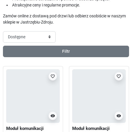
Atrakcyjne ceny i regularne promocje.
Zamów online z dostawą pod drzwi lub odbierz osobiście w naszym
sklepie w Jastrzębiu-Zdroju.
Filtr
favorite_border
favorite_border
visibility
visibility
Moduł komunikacji
Moduł komunikacji