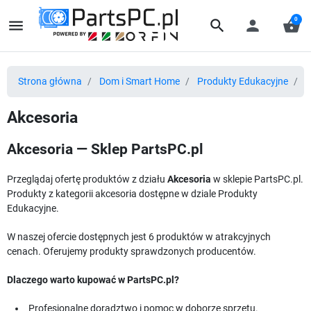
0
menu
search
person
shopping_basket
Strona główna
Dom i Smart Home
Produkty Edukacyjne
A
Akcesoria
Akcesoria — Sklep PartsPC.pl
Przeglądaj ofertę produktów z działu
Akcesoria
w sklepie PartsPC.pl.
Produkty z kategorii akcesoria dostępne w dziale Produkty
Edukacyjne.
W naszej ofercie dostępnych jest 6 produktów w atrakcyjnych
cenach. Oferujemy produkty sprawdzonych producentów.
Dlaczego warto kupować w PartsPC.pl?
Profesjonalne doradztwo i pomoc w doborze sprzętu.