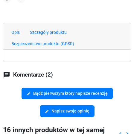
Udostępnij
Tweetuj
Opis
Szczegóły produktu
Bezpieczeństwo produktu (GPSR)
chat
Komentarze (2)
Bądź pierwszym który napisze recenzję
edit
Napisz swoją opinię
edit
16 innych produktów w tej samej
keyboard_arrow_left
keyboard_arrow_right