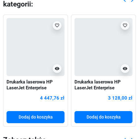
kategorii:
Poprze
Nas
favorite_border
favorite_border
visibility
visibility
Drukarka laserowa HP
Drukarka laserowa HP
LaserJet Enterprise
LaserJet Enterprise
M612DN
M507DN
4 447,76 zł
3 128,00 zł
Dodaj do koszyka
Dodaj do koszyka