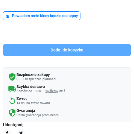
Powiadom mnie kiedy będzie dostępny
notifications_active
Dodaj do koszyka
Bezpieczne zakupy
verified_user
SSL i bezpieczne płatności
Szybka dostawa
local_shipping
Zamów do 16:00 —
wyślemy
dziś
Zwrot
replay
14 dni na zwrot towaru
Gwarancja
security
Pełna gwarancja producenta
Udostępnij