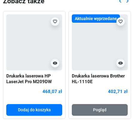
Zobacz także
keyboard_arrow_left
keyboard_arrow_right
Poprze
Nas
Aktualnie wyprzedane
favorite_border
favorite_border
visibility
visibility
Drukarka laserowa HP
Drukarka laserowa Brother
LaserJet Pro M209DW
HL-1110E
468,07 zł
402,71 zł
Dodaj do koszyka
Pogląd