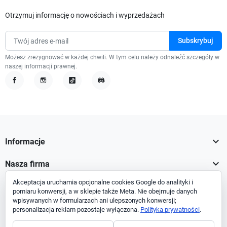
Otrzymuj informację o nowościach i wyprzedażach
Możesz zrezygnować w każdej chwili. W tym celu należy odnaleźć szczegóły w
naszej informacji prawnej.
Facebook
Instagram
TikTok
Discord

Informacje

Nasza firma
Akceptacja uruchamia opcjonalne cookies Google do analityki i

Twoje konto
pomiaru konwersji, a w sklepie także Meta. Nie obejmuje danych
wpisywanych w formularzach ani ulepszonych konwersji;

Informacja o sklepie
personalizacja reklam pozostaje wyłączona.
Polityka prywatności
.