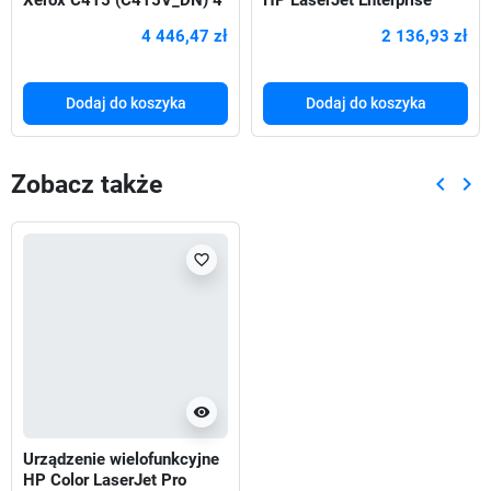
w 1
M430f (3PZ55A) 4w1
4 446,47 zł
2 136,93 zł
Dodaj do koszyka
Dodaj do koszyka
Zobacz także
keyboard_arrow_left
keyboard_arrow_right
Poprze
Nas
favorite_border
visibility
Urządzenie wielofunkcyjne
HP Color LaserJet Pro