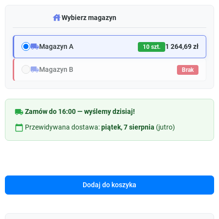
warehouse
Wybierz magazyn
local_shipping
Magazyn A
1 264,69 zł
10 szt.
local_shipping
Magazyn B
Brak
local_shipping
Zamów do 16:00 — wyślemy dzisiaj!
calendar_today
Przewidywana dostawa:
piątek, 7 sierpnia
(jutro)
Dodaj do koszyka