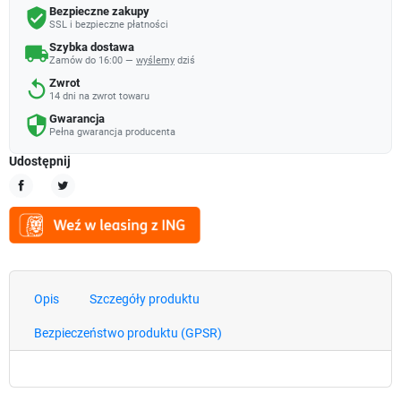
Bezpieczne zakupy
verified_user
SSL i bezpieczne płatności
Szybka dostawa
local_shipping
Zamów do 16:00 —
wyślemy
dziś
Zwrot
replay
14 dni na zwrot towaru
Gwarancja
security
Pełna gwarancja producenta
Udostępnij
Udostępnij
Tweetuj
Opis
Szczegóły produktu
Bezpieczeństwo produktu (GPSR)