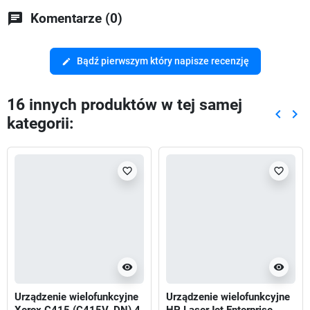
chat
Komentarze (0)
Bądź pierwszym który napisze recenzję
edit
16 innych produktów w tej samej
keyboard_arrow_left
keyboard_arrow_right
kategorii:
Poprze
Nas
favorite_border
favorite_border
visibility
visibility
Urządzenie wielofunkcyjne
Urządzenie wielofunkcyjne
Xerox C415 (C415V_DN) 4
HP LaserJet Enterprise