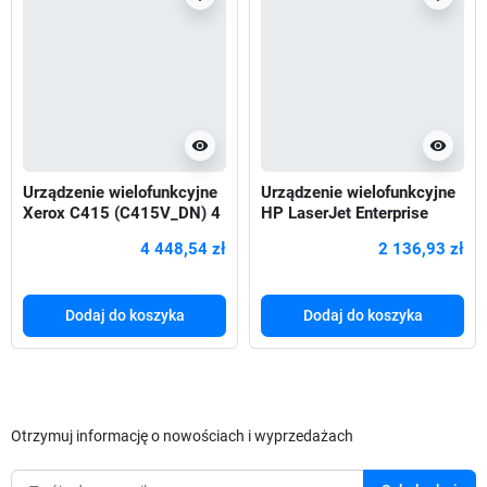
visibility
visibility
Urządzenie wielofunkcyjne
Urządzenie wielofunkcyjne
Xerox C415 (C415V_DN) 4
HP LaserJet Enterprise
w 1
M430f (3PZ55A) 4w1
4 448,54 zł
2 136,93 zł
Dodaj do koszyka
Dodaj do koszyka
Otrzymuj informację o nowościach i wyprzedażach