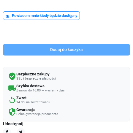
Powiadom mnie kiedy będzie dostępny
notifications_active
Dodaj do koszyka
Bezpieczne zakupy
verified_user
SSL i bezpieczne płatności
Szybka dostawa
local_shipping
Zamów do 16:00 —
wyślemy
dziś
Zwrot
replay
14 dni na zwrot towaru
Gwarancja
security
Pełna gwarancja producenta
Udostępnij