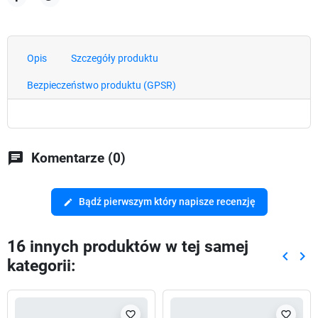
Udostępnij
Tweetuj
Opis
Szczegóły produktu
Bezpieczeństwo produktu (GPSR)
chat
Komentarze (0)
Bądź pierwszym który napisze recenzję
edit
16 innych produktów w tej samej
keyboard_arrow_left
keyboard_arrow_right
kategorii:
Poprze
Nas
favorite_border
favorite_border