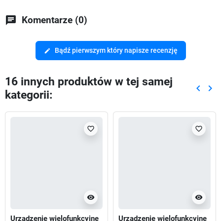
chat
Komentarze (0)
Bądź pierwszym który napisze recenzję
edit
16 innych produktów w tej samej
keyboard_arrow_left
keyboard_arrow_right
kategorii:
Poprze
Nas
favorite_border
favorite_border
visibility
visibility
Urządzenie wielofunkcyjne
Urządzenie wielofunkcyjne