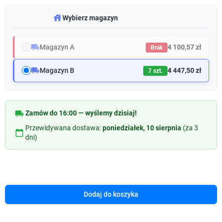
warehouse
Wybierz magazyn
local_shipping
Magazyn A
4 100,57 zł
Brak
local_shipping
Magazyn B
4 447,50 zł
7 szt.
local_shipping
Zamów do 16:00 — wyślemy dzisiaj!
Przewidywana dostawa:
poniedziałek, 10 sierpnia
(za 3
calendar_today
dni)
Dodaj do koszyka