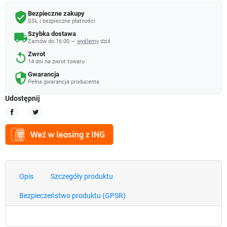
Bezpieczne zakupy
verified_user
SSL i bezpieczne płatności
Szybka dostawa
local_shipping
Zamów do 16:00 —
wyślemy
dziś
Zwrot
replay
14 dni na zwrot towaru
Gwarancja
security
Pełna gwarancja producenta
Udostępnij
Udostępnij
Tweetuj
Opis
Szczegóły produktu
Bezpieczeństwo produktu (GPSR)