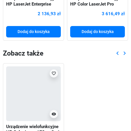
HP LaserJet Enterprise
HP Color LaserJet Pro
M430f (3PZ55A) 4w1
4302fdw (5HH64F) 4w1
2 136,93 zł
3 616,49 zł
Dodaj do koszyka
Dodaj do koszyka
Zobacz także
keyboard_arrow_left
keyboard_arrow_right
Poprze
Nas
favorite_border
visibility
Urządzenie wielofunkcyjne