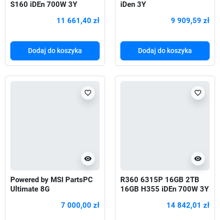
S160 iDEn 700W 3Y
iDen 3Y
11 661,40 zł
9 909,59 zł
Dodaj do koszyka
Dodaj do koszyka
favorite_border
favorite_border
visibility
visibility
Powered by MSI PartsPC
R360 6315P 16GB 2TB
Ultimate 8G
16GB H355 iDEn 700W 3Y
7 000,00 zł
14 842,01 zł