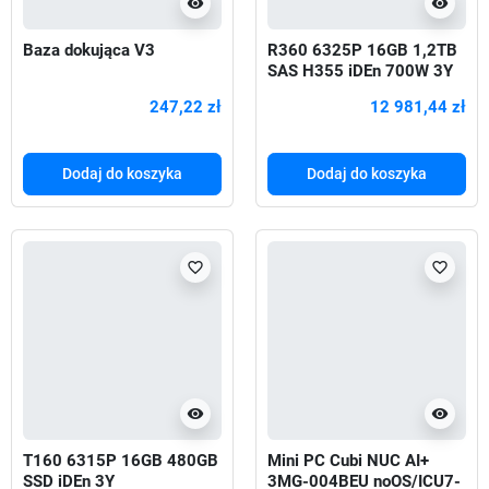
visibility
visibility
Baza dokująca V3
R360 6325P 16GB 1,2TB
SAS H355 iDEn 700W 3Y
247,22 zł
12 981,44 zł
Dodaj do koszyka
Dodaj do koszyka
favorite_border
favorite_border
visibility
visibility
T160 6315P 16GB 480GB
Mini PC Cubi NUC AI+
SSD iDEn 3Y
3MG-004BEU noOS/ICU7-