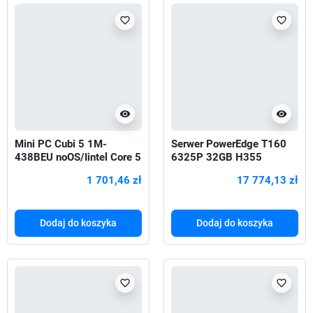
favorite_border
favorite_border
visibility
visibility
Mini PC Cubi 5 1M-
Serwer PowerEdge T160
438BEU noOS/Iintel Core 5
6325P 32GB H355
120U/UHD/WiFI/BT/Black
2x480GB 3Y NBD
1 701,46 zł
17 774,13 zł
Dodaj do koszyka
Dodaj do koszyka
favorite_border
favorite_border