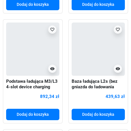
Dodaj do koszyka
Dodaj do koszyka
favorite_border
favorite_border
visibility
visibility
Podstawa ładująca M3/L3
Baza ładująca L2s (bez
4-slot device charging
gniazda do ładowania
base
baterii)
892,34 zł
439,63 zł
Dodaj do koszyka
Dodaj do koszyka