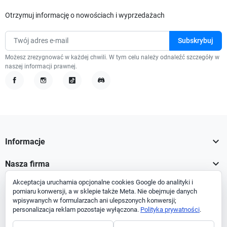
Otrzymuj informację o nowościach i wyprzedażach
Możesz zrezygnować w każdej chwili. W tym celu należy odnaleźć szczegóły w
naszej informacji prawnej.
Facebook
Instagram
TikTok
Discord

Informacje

Nasza firma
Akceptacja uruchamia opcjonalne cookies Google do analityki i

Twoje konto
pomiaru konwersji, a w sklepie także Meta. Nie obejmuje danych
wpisywanych w formularzach ani ulepszonych konwersji;

Informacja o sklepie
personalizacja reklam pozostaje wyłączona.
Polityka prywatności
.