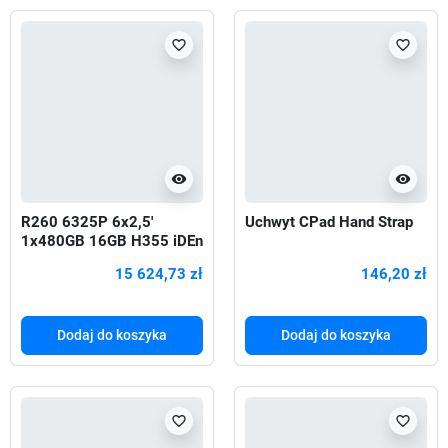
favorite_border
favorite_border
visibility
visibility
R260 6325P 6x2,5'
Uchwyt CPad Hand Strap
1x480GB 16GB H355 iDEn
700W 3Y
15 624,73 zł
146,20 zł
Dodaj do koszyka
Dodaj do koszyka
favorite_border
favorite_border