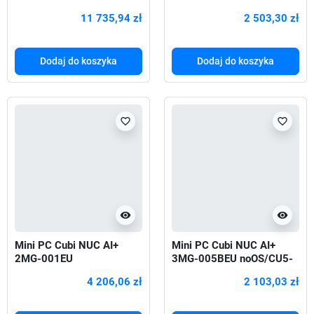
355/WiFi/BT/Black
11 735,94 zł
2 503,30 zł
Dodaj do koszyka
Dodaj do koszyka
favorite_border
favorite_border
visibility
visibility
Mini PC Cubi NUC AI+
Mini PC Cubi NUC AI+
2MG-001EU
3MG-005BEU noOS/CU5-
WIN11PRO/ICU7
322/WiFi/BT/Black
4 206,06 zł
2 103,03 zł
258V/32G/1T/WiFI/BT/cz
arny