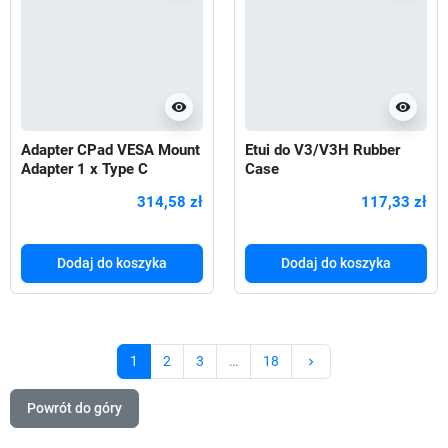
visibility
visibility
Adapter CPad VESA Mount
Etui do V3/V3H Rubber
Adapter 1 x Type C
Case
314,58 zł
117,33 zł
Dodaj do koszyka
Dodaj do koszyka
Następny
1
2
3
…
18
keyboard_arrow_right
Powrót do góry