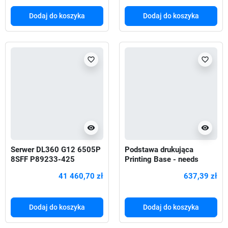
Dodaj do koszyka
Dodaj do koszyka
favorite_border
favorite_border
visibility
visibility
Serwer DL360 G12 6505P
Podstawa drukująca
8SFF P89233-425
Printing Base - needs
C04050006
41 460,70 zł
637,39 zł
Dodaj do koszyka
Dodaj do koszyka