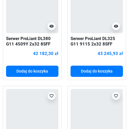
visibility
visibility
Serwer ProLiant DL380
Serwer ProLiant DL325
G11 4509Y 2x32 8SFF
G11 9115 2x32 8SFF
P81777-425
P81836-425
42 182,30 zł
43 245,93 zł
Dodaj do koszyka
Dodaj do koszyka
favorite_border
favorite_border