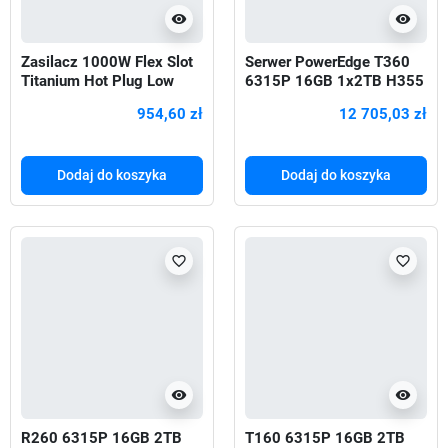
visibility
visibility
Zasilacz 1000W Flex Slot
Serwer PowerEdge T360
Titanium Hot Plug Low
6315P 16GB 1x2TB H355
Halogen Kit P03178-B21
iDEn 1x700W 3Y
954,60 zł
12 705,03 zł
Dodaj do koszyka
Dodaj do koszyka
favorite_border
favorite_border
visibility
visibility
R260 6315P 16GB 2TB
T160 6315P 16GB 2TB