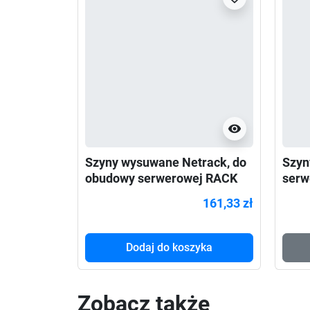
visibility
Szyny wysuwane Netrack, do
Szyn
obudowy serwerowej RACK
serw
19'', 660mm
Netr
161,33 zł
Dodaj do koszyka
Zobacz także