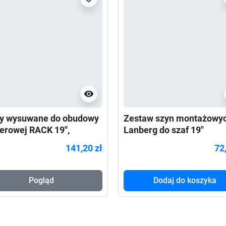
visibility
y wysuwane do obudowy
Zestaw szyn montażowy
erowej RACK 19'',
Lanberg do szaf 19"
ack głębokość 25-78cm
przesuwne 650 x 1090 
141,20 zł
72
Szary
Pogląd
Dodaj do koszyka