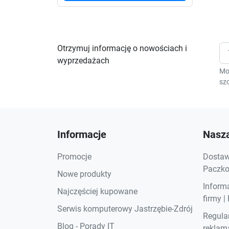
Otrzymuj informację o nowościach i
wyprzedażach
Mo
szc
Informacje
Nasza
Promocje
Dostawa
Paczkom
Nowe produkty
Inform
Najczęściej kupowane
firmy |
Serwis komputerowy Jastrzębie-Zdrój
Regula
Blog - Porady IT
reklama