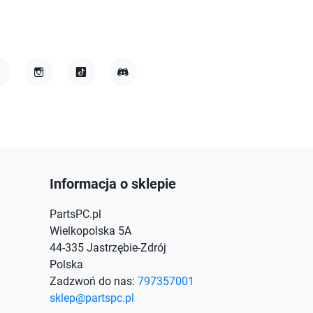
acebook
Instagram
TikTok
Discord
Informacja o sklepie
PartsPC.pl
Wielkopolska 5A
44-335 Jastrzębie-Zdrój
Polska
Zadzwoń do nas:
797357001
sklep@partspc.pl