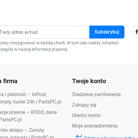
F
żesz zrezygnować w każdej chwili. W tym celu należy odnaleźć
zegóły w naszej informacji prawnej.
 firma
Twoje konto
 i płatność – InPost,
Śledzenie zamówienia
aty, kurier 24h | PartsPC.pl
Zaloguj się
acje prawne – RODO, dane
Utwórz konto
 PartsPC.pl
Moje powiadomienia
min sklepu – Zwroty,
keyboard_return
cje, warunki | PartsPC.pl