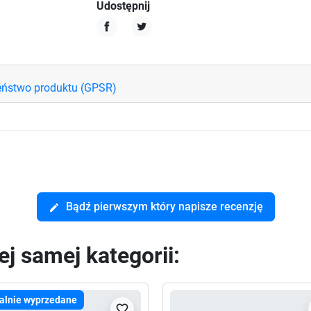
Udostępnij
Udostępnij
Tweetuj
eństwo produktu (GPSR)
Bądź pierwszym który napisze recenzję
edit
j samej kategorii:
alnie wyprzedane
favorite_border