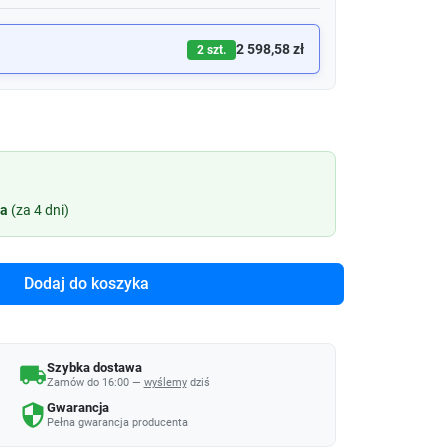
2 598,58 zł
2 szt.
ia
(za 4 dni)
Dodaj do koszyka
Szybka dostawa
local_shipping
Zamów do 16:00 —
wyślemy
dziś
Gwarancja
security
Pełna gwarancja producenta