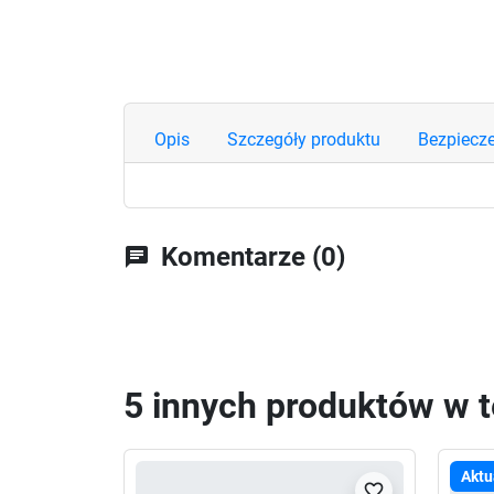
Opis
Szczegóły produktu
Bezpiecz
Komentarze (0)
chat
5 innych produktów w te
Aktu
favorite_border