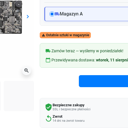
Magazyn A
local_shipping
keyboard_arrow_right
Następny
Ostatnie sztuki w magazynie

local_shipping
Zamów teraz — wyślemy w poniedziałek!
calendar_today
Przewidywana dostawa:
wtorek, 11 sierpn
zoom_in
Bezpieczne zakupy
verified_user
SSL i bezpieczne płatności
Zwrot
replay
14 dni na zwrot towaru