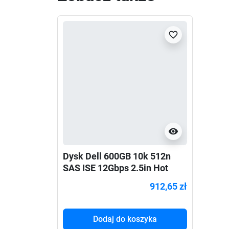
favorite_border
visibility
Dysk Dell 600GB 10k 512n
SAS ISE 12Gbps 2.5in Hot
Plug Hard Drive CUS Kit
912,65 zł
Dodaj do koszyka