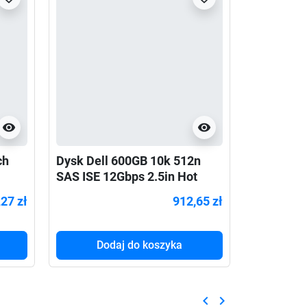
visibility
visibility
ch
Dysk Dell 600GB 10k 512n
Zestaw s
SAS ISE 12Gbps 2.5in Hot
Lanberg d
mm
Plug Hard Drive CUS Kit
przesuwn
,27 zł
912,65 zł
szary
Dodaj do koszyka
Do
keyboard_arrow_left
keyboard_arrow_right