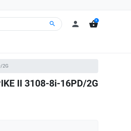
0
person
shopping_basket
search
D/2G
IKE II 3108-8i-16PD/2G