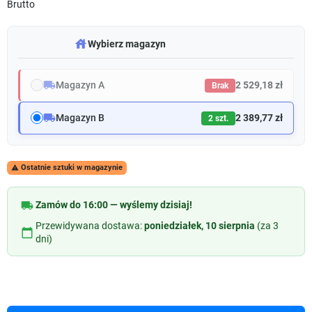
Brutto
warehouse
Wybierz magazyn
local_shipping
Magazyn A
2 529,18 zł
Brak
local_shipping
Magazyn B
2 389,77 zł
2 szt.
Ostatnie sztuki w magazynie

local_shipping
Zamów do 16:00 — wyślemy dzisiaj!
Przewidywana dostawa:
poniedziałek, 10 sierpnia
(za 3
calendar_today
dni)