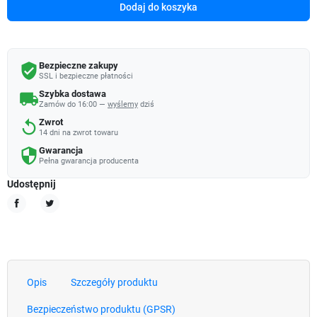
Dodaj do koszyka
Bezpieczne zakupy
verified_user
SSL i bezpieczne płatności
Szybka dostawa
local_shipping
Zamów do 16:00 —
wyślemy
dziś
Zwrot
replay
14 dni na zwrot towaru
Gwarancja
security
Pełna gwarancja producenta
Udostępnij
Udostępnij
Tweetuj
Opis
Szczegóły produktu
Bezpieczeństwo produktu (GPSR)