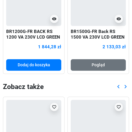
visibility
visibility
BR1200G-FR BACK RS
BR1500G-FR Back RS
1200 VA 230V LCD GREEN
1500 VA 230V LCD GREEN
720W
1 844,28 zł
2 133,03 zł
Dodaj do koszyka
Pogląd
Zobacz także
keyboard_arrow_left
keyboard_arrow_right
Poprze
Nas
favorite_border
favorite_border