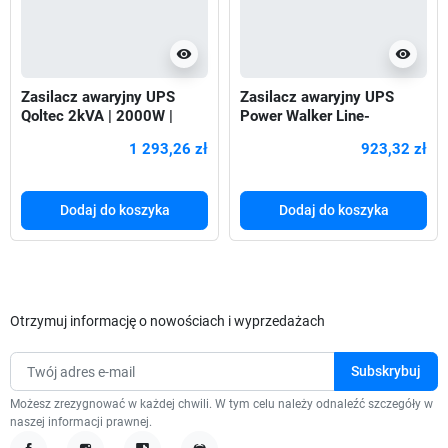
visibility
visibility
Zasilacz awaryjny UPS
Zasilacz awaryjny UPS
Qoltec 2kVA | 2000W |
Power Walker Line-
Power Factor 1.0 | LCD |
Interactive 3000VA SCL 4x
1 293,26 zł
923,32 zł
EPO |
PL,
Dodaj do koszyka
Dodaj do koszyka
Otrzymuj informację o nowościach i wyprzedażach
Możesz zrezygnować w każdej chwili. W tym celu należy odnaleźć szczegóły w
naszej informacji prawnej.