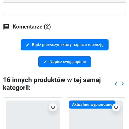
chat
Komentarze (2)
Bądź pierwszym który napisze recenzję
edit
Napisz swoją opinię
edit
16 innych produktów w tej samej
keyboard_arrow_left
keyboard_arrow_right
kategorii:
Poprze
Nas
Aktualnie wyprzedane
favorite_border
favorite_border