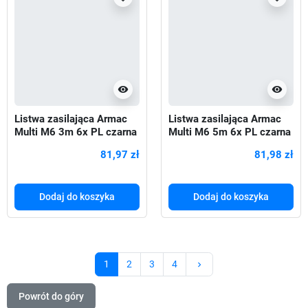
visibility
visibility
Listwa zasilająca Armac
Listwa zasilająca Armac
Multi M6 3m 6x PL czarna
Multi M6 5m 6x PL czarna
81,97 zł
81,98 zł
Dodaj do koszyka
Dodaj do koszyka
Następny
1
2
3
4
keyboard_arrow_right
Powrót do góry