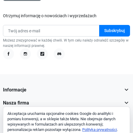
Otrzymuj informację o nowościach i wyprzedażach
Możesz zrezygnować w każdej chwili. W tym celu należy odnaleźć szczegóły w
naszej informacji prawnej.
Facebook
Instagram
TikTok
Discord

Informacje

Nasza firma
Akceptacja uruchamia opcjonalne cookies Google do analityki i

Twoje konto
pomiaru konwersji, a w sklepie także Meta. Nie obejmuje danych
wpisywanych w formularzach ani ulepszonych konwersji;

Informacja o sklepie
personalizacja reklam pozostaje wyłączona.
Polityka prywatności
.