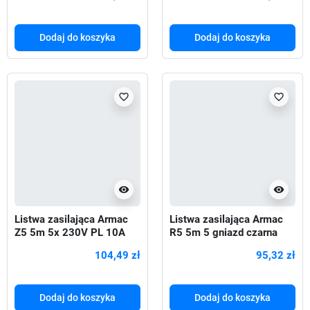
Dodaj do koszyka
Dodaj do koszyka
favorite_border
favorite_border
visibility
visibility
Listwa zasilająca Armac
Listwa zasilająca Armac
Z5 5m 5x 230V PL 10A
R5 5m 5 gniazd czarna
organizer kabla czarna
104,49 zł
95,32 zł
Dodaj do koszyka
Dodaj do koszyka