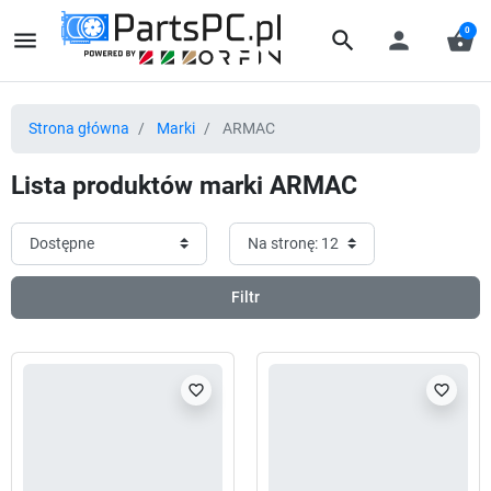
0
menu
search
person
shopping_basket
Strona główna
Marki
ARMAC
Lista produktów marki ARMAC
Filtr
favorite_border
favorite_border