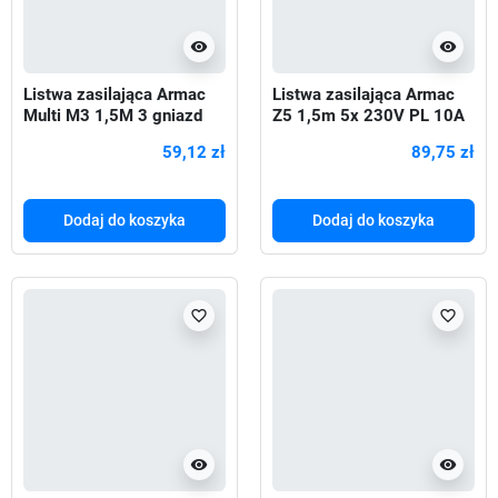
visibility
visibility
Listwa zasilająca Armac
Listwa zasilająca Armac
Multi M3 1,5M 3 gniazd
Z5 1,5m 5x 230V PL 10A
czarny
organizer kabla czarna
59,12 zł
89,75 zł
Dodaj do koszyka
Dodaj do koszyka
favorite_border
favorite_border
visibility
visibility