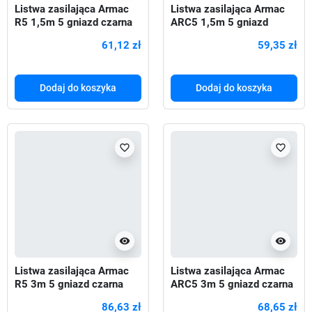
Listwa zasilająca Armac
Listwa zasilająca Armac
R5 1,5m 5 gniazd czarna
ARC5 1,5m 5 gniazd
czarna
61,12 zł
59,35 zł
Dodaj do koszyka
Dodaj do koszyka
favorite_border
favorite_border
visibility
visibility
Listwa zasilająca Armac
Listwa zasilająca Armac
R5 3m 5 gniazd czarna
ARC5 3m 5 gniazd czarna
86,63 zł
68,65 zł