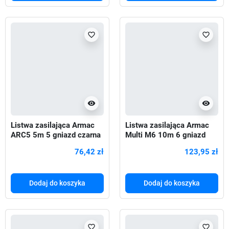
favorite_border
favorite_border
visibility
visibility
Listwa zasilająca Armac
Listwa zasilająca Armac
ARC5 5m 5 gniazd czarna
Multi M6 10m 6 gniazd
czarna
76,42 zł
123,95 zł
Dodaj do koszyka
Dodaj do koszyka
favorite_border
favorite_border