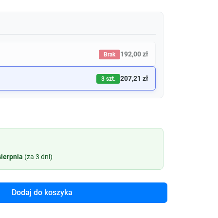
192,00 zł
Brak
207,21 zł
3 szt.
sierpnia
(za 3 dni)
Dodaj do koszyka