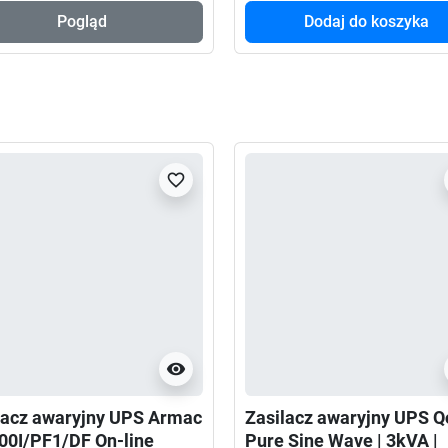
Pogląd
Dodaj do koszyka
favorite_border
visibility
lacz awaryjny UPS Armac
Zasilacz awaryjny UPS Q
00I/PF1/DF On-line
Pure Sine Wave | 3kVA |