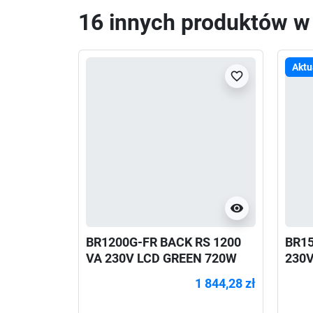
16 innych produktów w t
Aktu
favorite_border
visibility
BR1200G-FR BACK RS 1200
BR15
VA 230V LCD GREEN 720W
230V
1 844,28 zł