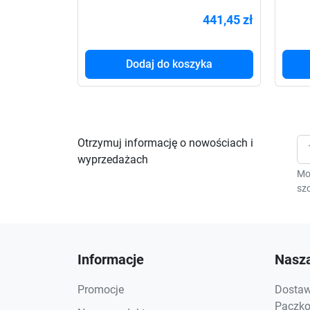
600VA 2x PL 230V
3000
441,45 zł
Dodaj do koszyka
Otrzymuj informację o nowościach i
wyprzedażach
Mo
szc
Informacje
Nasza
Promocje
Dostawa
Paczkom