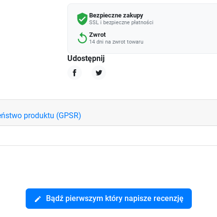
Bezpieczne zakupy
verified_user
SSL i bezpieczne płatności
Zwrot
replay
14 dni na zwrot towaru
Udostępnij
Udostępnij
Tweetuj
eństwo produktu (GPSR)
Bądź pierwszym który napisze recenzję
edit