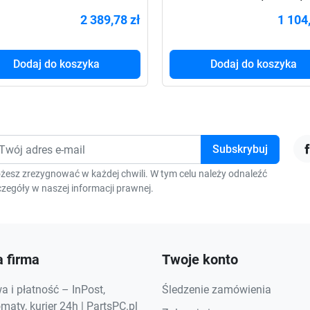
va 8x IEC C13 USB-B
2400W | AVR | LCD |
2 389,78 zł
1 104
Dodaj do koszyka
Dodaj do koszyka
F
żesz zrezygnować w każdej chwili. W tym celu należy odnaleźć
zegóły w naszej informacji prawnej.
 firma
Twoje konto
 i płatność – InPost,
Śledzenie zamówienia
aty, kurier 24h | PartsPC.pl