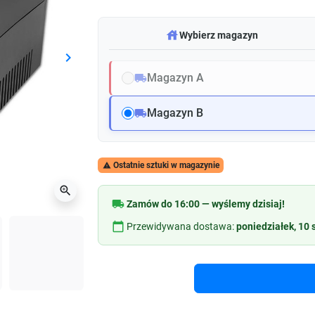
warehouse
Wybierz magazyn
keyboard_arrow_right
Następny
Magazyn A
local_shipping
Magazyn B
local_shipping
Ostatnie sztuki w magazynie

zoom_in
local_shipping
Zamów do 16:00 — wyślemy dzisiaj!
calendar_today
Przewidywana dostawa:
poniedziałek, 10 