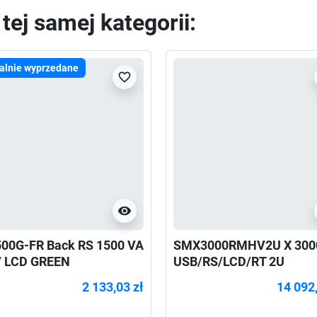
ej samej kategorii:
alnie wyprzedane
favorite_border
visibility
00G-FR Back RS 1500 VA
SMX3000RMHV2U X 300
 LCD GREEN
USB/RS/LCD/RT 2U
2 133,03 zł
14 092,