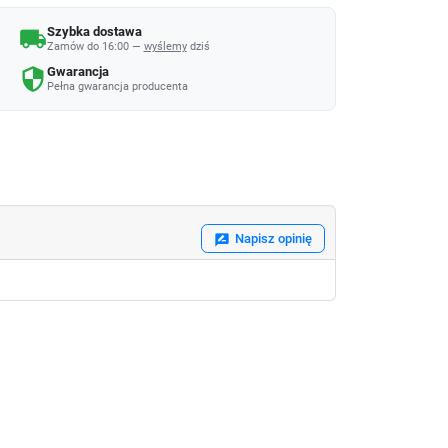
Szybka dostawa
local_shipping
Zamów do 16:00 —
wyślemy
dziś
Gwarancja
security
Pełna gwarancja producenta
Napisz opinię
rate_review