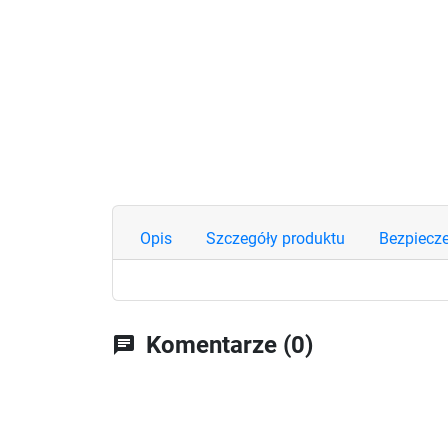
Opis
Szczegóły produktu
Bezpiecz
Komentarze (0)
chat