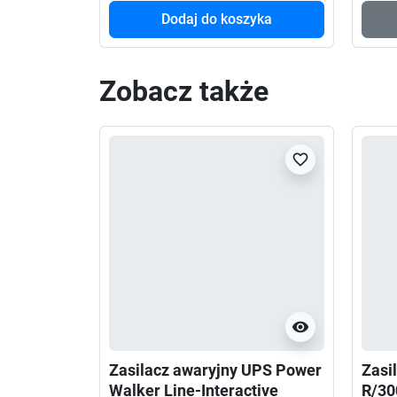
Dodaj do koszyka
Zobacz także
favorite_border
visibility
Zasilacz awaryjny UPS Power
Zasi
Walker Line-Interactive
R/30