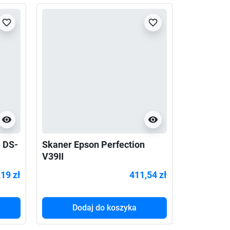
favorite_border
favorite_border
visibility
visibility
 DS-
Skaner Epson Perfection
Skaner E
V39II
(B11B272
,19 zł
411,54 zł
Dodaj do koszyka
Do