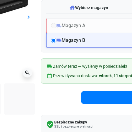
warehouse
Wybierz magazyn
keyboard_arrow_right
Następny
Magazyn A
local_shipping
Magazyn B
local_shipping
local_shipping
Zamów teraz — wyślemy w poniedziałek!
zoom_in
calendar_today
Przewidywana dostawa:
wtorek, 11 sierpn
Bezpieczne zakupy
verified_user
SSL i bezpieczne płatności