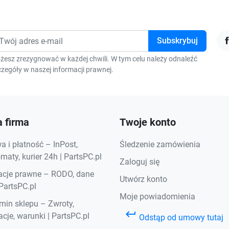
F
żesz zrezygnować w każdej chwili. W tym celu należy odnaleźć
zegóły w naszej informacji prawnej.
 firma
Twoje konto
 i płatność – InPost,
Śledzenie zamówienia
aty, kurier 24h | PartsPC.pl
Zaloguj się
acje prawne – RODO, dane
Utwórz konto
 PartsPC.pl
Moje powiadomienia
min sklepu – Zwroty,
keyboard_return
cje, warunki | PartsPC.pl
Odstąp od umowy tutaj