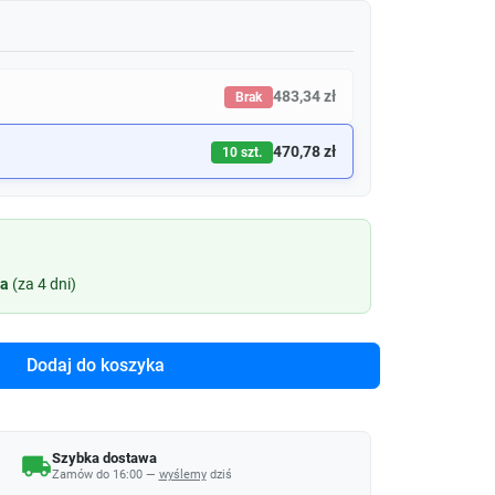
483,34 zł
Brak
470,78 zł
10 szt.
ia
(za 4 dni)
Dodaj do koszyka
Szybka dostawa
local_shipping
Zamów do 16:00 —
wyślemy
dziś