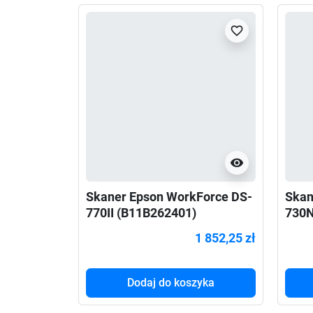
favorite_border
visibility
Skaner Epson WorkForce DS-
Skan
770II (B11B262401)
730
1 852,25 zł
Dodaj do koszyka