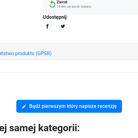
Zwrot
replay
14 dni na zwrot towaru
Udostępnij
Udostępnij
Tweetuj
eństwo produktu (GPSR)
Bądź pierwszym który napisze recenzję
edit
j samej kategorii: