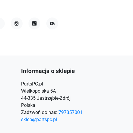
acebook
Instagram
TikTok
Discord
Informacja o sklepie
PartsPC.pl
Wielkopolska 5A
44-335 Jastrzębie-Zdrój
Polska
Zadzwoń do nas:
797357001
sklep@partspc.pl