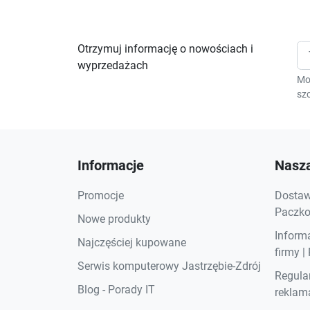
Otrzymuj informację o nowościach i
wyprzedażach
Mo
szc
Informacje
Nasza
Promocje
Dostawa
Paczkom
Nowe produkty
Inform
Najczęściej kupowane
firmy |
Serwis komputerowy Jastrzębie-Zdrój
Regula
Blog - Porady IT
reklama