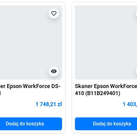
favorite_border
visibility
er Epson WorkForce DS-
Skaner Epson WorkForce
N
410 (B11B249401)
1 748,21 zł
1 403
Dodaj do koszyka
Dodaj do koszyka