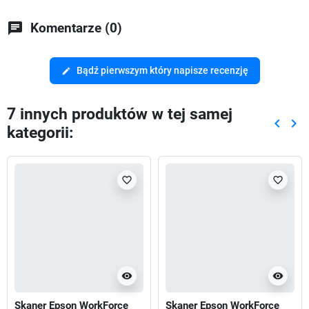
chat
Komentarze (0)
Bądź pierwszym który napisze recenzję
edit
7 innych produktów w tej samej
keyboard_arrow_left
keyboard_arrow_right
kategorii:
Poprze
Nas
favorite_border
favorite_border
visibility
visibility
Skaner Epson WorkForce
Skaner Epson WorkForce