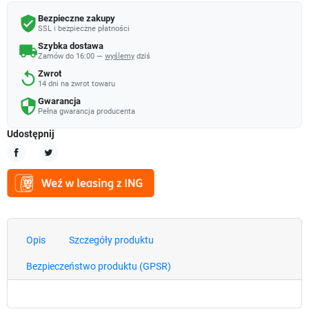
Bezpieczne zakupy
verified_user
SSL i bezpieczne płatności
Szybka dostawa
local_shipping
Zamów do 16:00 —
wyślemy
dziś
Zwrot
replay
14 dni na zwrot towaru
Gwarancja
security
Pełna gwarancja producenta
Udostępnij
Udostępnij
Tweetuj
Opis
Szczegóły produktu
Bezpieczeństwo produktu (GPSR)