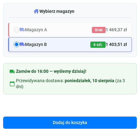
warehouse
Wybierz magazyn
local_shipping
Magazyn A
1 469,37 zł
Brak
local_shipping
Magazyn B
1 403,51 zł
6 szt.
local_shipping
Zamów do 16:00 — wyślemy dzisiaj!
Przewidywana dostawa:
poniedziałek, 10 sierpnia
(za 3
calendar_today
dni)
Dodaj do koszyka