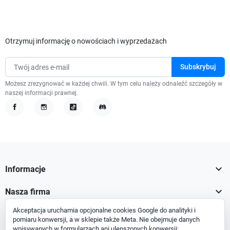
Otrzymuj informację o nowościach i wyprzedażach
Możesz zrezygnować w każdej chwili. W tym celu należy odnaleźć szczegóły w
naszej informacji prawnej.
Facebook
Instagram
TikTok
Discord

Informacje

Nasza firma
Akceptacja uruchamia opcjonalne cookies Google do analityki i

Twoje konto
pomiaru konwersji, a w sklepie także Meta. Nie obejmuje danych
wpisywanych w formularzach ani ulepszonych konwersji;