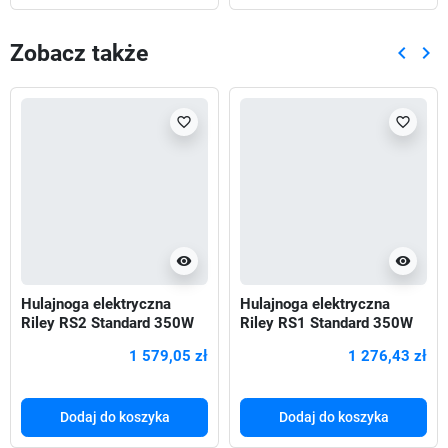
Zobacz także
keyboard_arrow_left
keyboard_arrow_right
Poprze
Nas
favorite_border
favorite_border
visibility
visibility
Hulajnoga elektryczna
Hulajnoga elektryczna
Riley RS2 Standard 350W
Riley RS1 Standard 350W
1 579,05 zł
1 276,43 zł
Dodaj do koszyka
Dodaj do koszyka