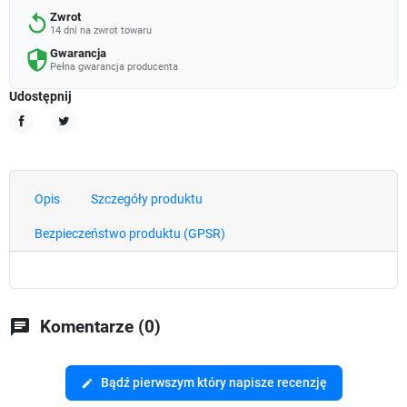
Zwrot
replay
14 dni na zwrot towaru
Gwarancja
security
Pełna gwarancja producenta
Udostępnij
Udostępnij
Tweetuj
Opis
Szczegóły produktu
Bezpieczeństwo produktu (GPSR)
chat
Komentarze (0)
Bądź pierwszym który napisze recenzję
edit