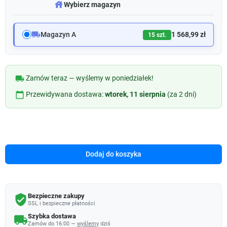
warehouse
Wybierz magazyn
local_shipping
Magazyn A
1 568,99 zł
15 szt.
local_shipping
Zamów teraz — wyślemy w poniedziałek!
calendar_today
Przewidywana dostawa:
wtorek, 11 sierpnia
(za 2 dni)
Dodaj do koszyka
Bezpieczne zakupy
verified_user
SSL i bezpieczne płatności
Szybka dostawa
local_shipping
Zamów do 16:00 —
wyślemy
dziś