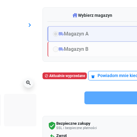
warehouse
Wybierz magazyn
keyboard_arrow_right
Następny
Magazyn A
local_shipping
Magazyn B
local_shipping
Powiadom mnie kied
Aktualnie wyprzedane

notifications_active
zoom_in
Bezpieczne zakupy
verified_user
SSL i bezpieczne płatności
Zwrot