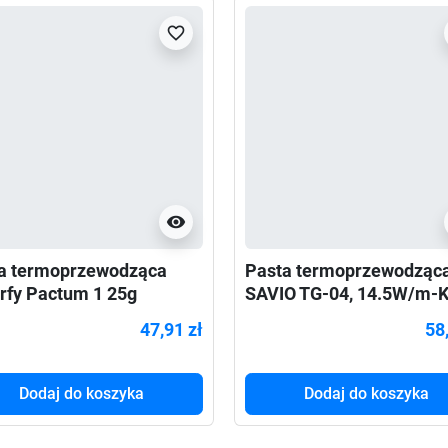
favorite_border
visibility
a termoprzewodząca
Pasta termoprzewodząc
rfy Pactum 1 25g
SAVIO TG-04, 14.5W/m-K
47,91 zł
58
Dodaj do koszyka
Dodaj do koszyka