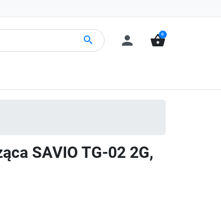
0
person
shopping_basket
search
ząca SAVIO TG-02 2G,