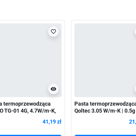
favorite_border
visibility
a termoprzewodząca
Pasta termoprzewodząc
O TG-01 4G, 4.7W/m-K,
Qoltec 3.05 W/m-K | 0.5g 
złota
41,19 zł
21