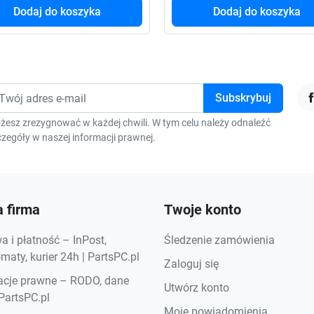
Dodaj do koszyka
Dodaj do koszyka
F
żesz zrezygnować w każdej chwili. W tym celu należy odnaleźć
zegóły w naszej informacji prawnej.
 firma
Twoje konto
 i płatność – InPost,
Śledzenie zamówienia
aty, kurier 24h | PartsPC.pl
Zaloguj się
acje prawne – RODO, dane
Utwórz konto
 PartsPC.pl
Moje powiadomienia