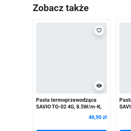
Zobacz także
favorite_border
visibility
Pasta termoprzewodząca
Past
SAVIO TG-02 4G, 8.5W/m-K,
SAVI
4g
4g
46,90 zł