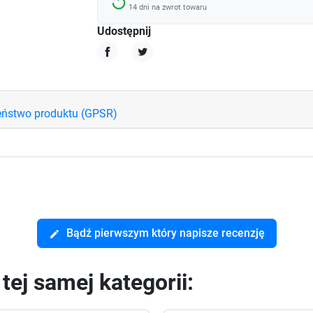
replay
14 dni na zwrot towaru
Udostępnij
Udostępnij
Tweetuj
eństwo produktu (GPSR)
Bądź pierwszym który napisze recenzję
edit
ej samej kategorii: