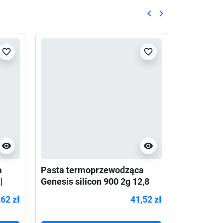
keyboard_arrow_left
keyboard_arrow_right
Poprzedni
Następny
favorite_border
favorite_border
visibility
visibility
a
Pasta termoprzewodząca
Pasta te
|
Genesis silicon 900 2g 12,8
Genesis s
W/mK
W/mK
,62 zł
41,52 zł