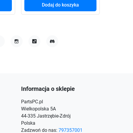
Dodaj do koszyka
Do
acebook
Instagram
TikTok
Discord
Informacja o sklepie
PartsPC.pl
Wielkopolska 5A
44-335 Jastrzębie-Zdrój
Polska
Zadzwoń do nas:
797357001