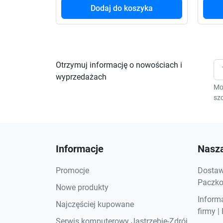
Dodaj do koszyka
Otrzymuj informację o nowościach i
wyprzedażach
Mo
szc
Informacje
Nasza
Promocje
Dostawa
Paczkom
Nowe produkty
Inform
Najczęściej kupowane
firmy |
Serwis komputerowy Jastrzębie-Zdrój