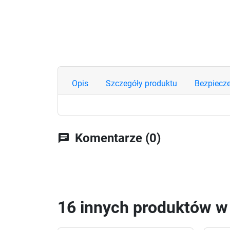
Opis
Szczegóły produktu
Bezpiecz
Komentarze (0)
chat
16 innych produktów w t