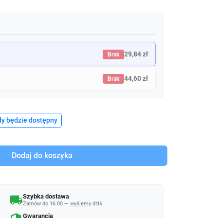
29,84 zł
Brak
44,60 zł
Brak
y będzie dostępny
Dodaj do koszyka
Szybka dostawa
local_shipping
Zamów do 16:00 —
wyślemy
dziś
Gwarancja