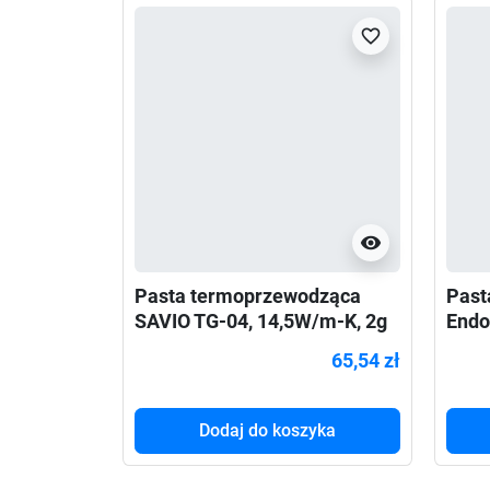
favorite_border
visibility
Pasta termoprzewodząca
Past
SAVIO TG-04, 14,5W/m-K, 2g
Endo
65,54 zł
Dodaj do koszyka