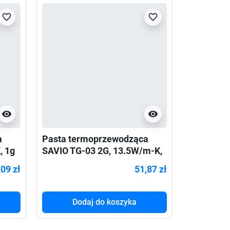
favorite_border
favorite_border
visibility
visibility
a
Pasta termoprzewodząca
Pasta te
, 1g
SAVIO TG-03 2G, 13.5W/m-K,
Endorfy P
2g
,09 zł
51,87 zł
Dodaj do koszyka
Do