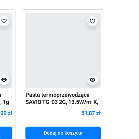
Poprzedni
Następny
favorite_border
favorite_border
visibility
visibility
a
Pasta termoprzewodząca
Pasta te
, 1g
SAVIO TG-03 2G, 13.5W/m-K,
Endorfy P
2g
,09 zł
51,87 zł
Dodaj do koszyka
Do