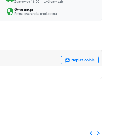
Zamów do 16:00 —
wyślemy
dziś
Gwarancja
security
Pełna gwarancja producenta
Napisz opinię
rate_review
keyboard_arrow_left
keyboard_arrow_right