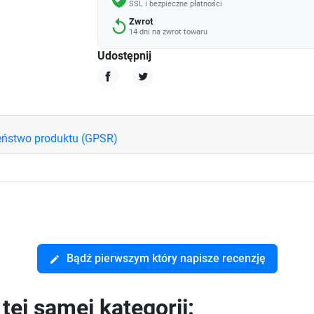
SSL i bezpieczne płatności
Zwrot
replay
14 dni na zwrot towaru
Udostępnij
Udostępnij
Tweetuj
eństwo produktu (GPSR)
Bądź pierwszym który napisze recenzję
edit
ej samej kategorii: