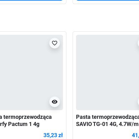
favorite_border
visibility
a termoprzewodząca
Pasta termoprzewodząc
rfy Pactum 1 4g
SAVIO TG-01 4G, 4.7W/m
4g
35,23 zł
41