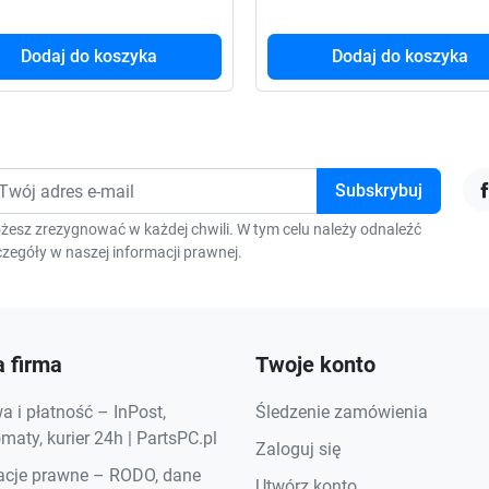
Dodaj do koszyka
Dodaj do koszyka
F
żesz zrezygnować w każdej chwili. W tym celu należy odnaleźć
zegóły w naszej informacji prawnej.
 firma
Twoje konto
 i płatność – InPost,
Śledzenie zamówienia
aty, kurier 24h | PartsPC.pl
Zaloguj się
acje prawne – RODO, dane
Utwórz konto