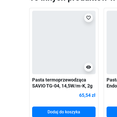
favorite_border
visibility
Pasta termoprzewodząca
Past
SAVIO TG-04, 14,5W/m-K, 2g
Endo
65,54 zł
Dodaj do koszyka