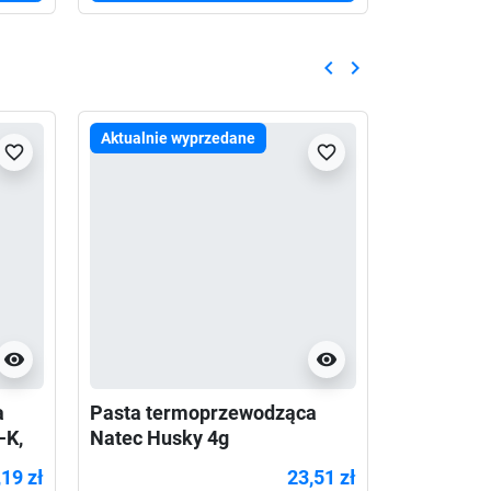
keyboard_arrow_left
keyboard_arrow_right
Poprzedni
Następny
Aktualnie wyprzedane
favorite_border
favorite_border
visibility
visibility
a
Pasta termoprzewodząca
Pasta te
-K,
Natec Husky 4g
Qoltec 4.
Szara
,19 zł
23,51 zł