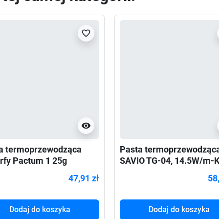
favorite_border
visibility
a termoprzewodząca
Pasta termoprzewodząc
rfy Pactum 1 25g
SAVIO TG-04, 14.5W/m-K
47,91 zł
58
Dodaj do koszyka
Dodaj do koszyka