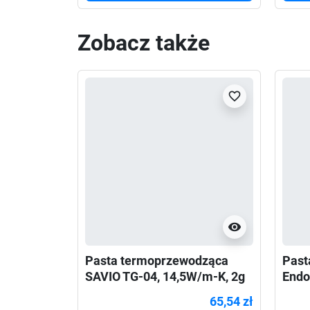
Zobacz także
favorite_border
visibility
Pasta termoprzewodząca
Past
SAVIO TG-04, 14,5W/m-K, 2g
Endo
65,54 zł