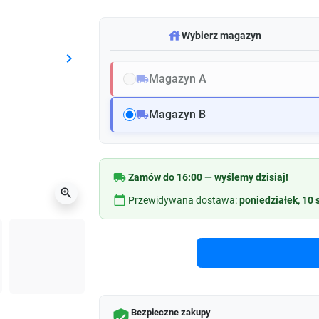
warehouse
Wybierz magazyn
keyboard_arrow_right
Następny
Magazyn A
local_shipping
Magazyn B
local_shipping
local_shipping
Zamów do 16:00 — wyślemy dzisiaj!
zoom_in
calendar_today
Przewidywana dostawa:
poniedziałek, 10 
Bezpieczne zakupy
verified_user