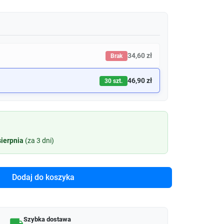
34,60 zł
Brak
46,90 zł
30 szt.
sierpnia
(za 3 dni)
Dodaj do koszyka
Szybka dostawa
local_shipping