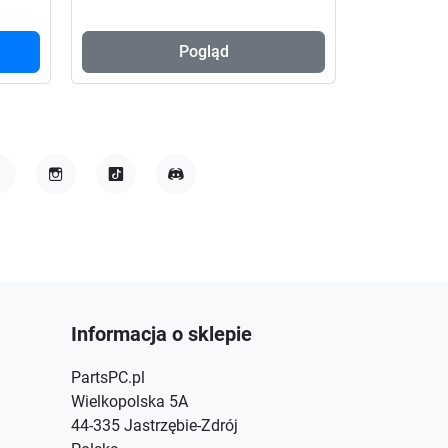
Pogląd
Do
acebook
Instagram
TikTok
Discord
Informacja o sklepie
PartsPC.pl
Wielkopolska 5A
44-335 Jastrzębie-Zdrój