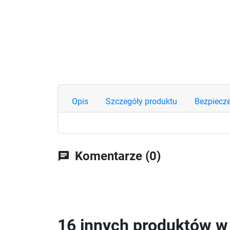
Opis
Szczegóły produktu
Bezpiecz
Komentarze (0)
chat
16 innych produktów w t