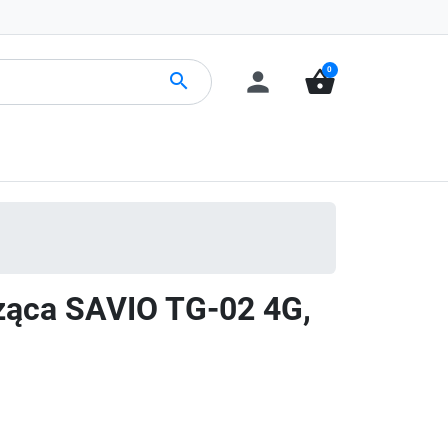
0
person
shopping_basket
search
ząca SAVIO TG-02 4G,