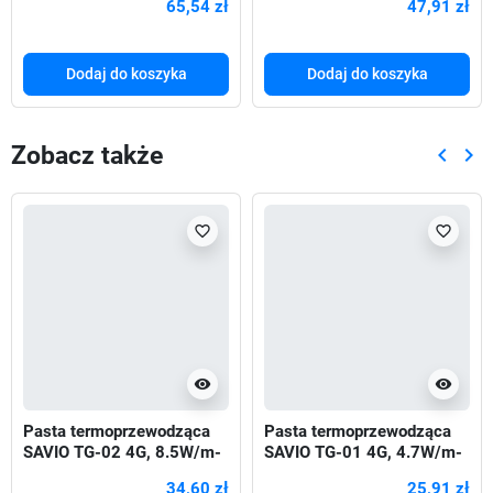
65,54 zł
47,91 zł
Dodaj do koszyka
Dodaj do koszyka
Zobacz także
keyboard_arrow_left
keyboard_arrow_right
Poprze
Nas
favorite_border
favorite_border
visibility
visibility
Pasta termoprzewodząca
Pasta termoprzewodząca
SAVIO TG-02 4G, 8.5W/m-
SAVIO TG-01 4G, 4.7W/m-
K, 4g
K, 4g
34,60 zł
25,91 zł