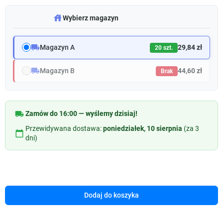
warehouse
Wybierz magazyn
local_shipping
Magazyn A
29,84 zł
20 szt.
local_shipping
Magazyn B
44,60 zł
Brak
local_shipping
Zamów do 16:00 — wyślemy dzisiaj!
Przewidywana dostawa:
poniedziałek, 10 sierpnia
(za 3
calendar_today
dni)
Dodaj do koszyka