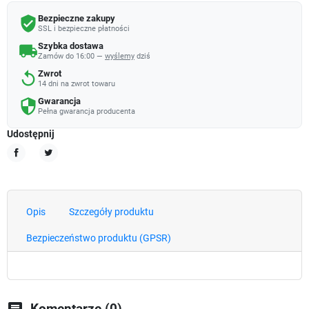
Bezpieczne zakupy
verified_user
SSL i bezpieczne płatności
Szybka dostawa
local_shipping
Zamów do 16:00 —
wyślemy
dziś
Zwrot
replay
14 dni na zwrot towaru
Gwarancja
security
Pełna gwarancja producenta
Udostępnij
Udostępnij
Tweetuj
Opis
Szczegóły produktu
Bezpieczeństwo produktu (GPSR)
chat
Komentarze (0)