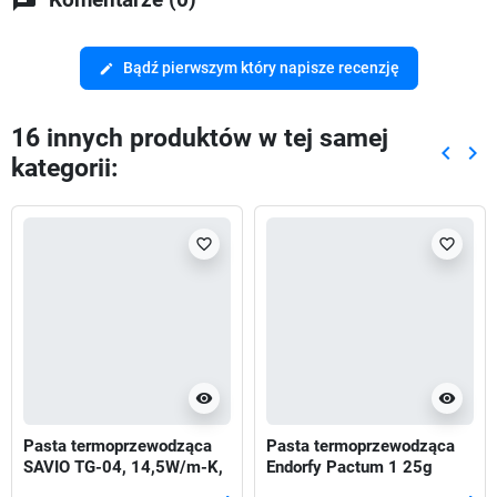
Bądź pierwszym który napisze recenzję
edit
16 innych produktów w tej samej
keyboard_arrow_left
keyboard_arrow_right
kategorii:
Poprze
Nas
favorite_border
favorite_border
visibility
visibility
Pasta termoprzewodząca
Pasta termoprzewodząca
SAVIO TG-04, 14,5W/m-K,
Endorfy Pactum 1 25g
2g