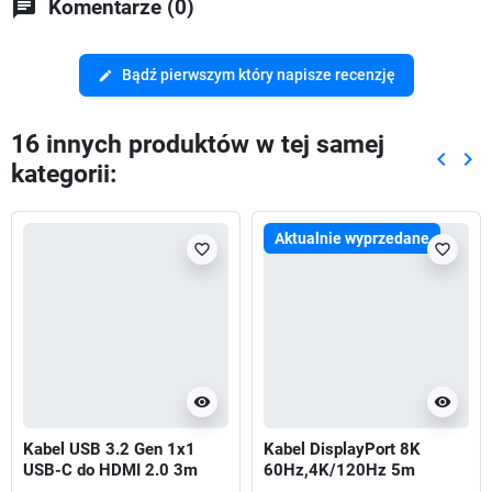
chat
Komentarze (0)
Bądź pierwszym który napisze recenzję
edit
16 innych produktów w tej samej
keyboard_arrow_left
keyboard_arrow_right
kategorii:
Poprze
Nas
Aktualnie wyprzedane
favorite_border
favorite_border
visibility
visibility
Kabel USB 3.2 Gen 1x1
Kabel DisplayPort 8K
USB-C do HDMI 2.0 3m
60Hz,4K/120Hz 5m
Czarny