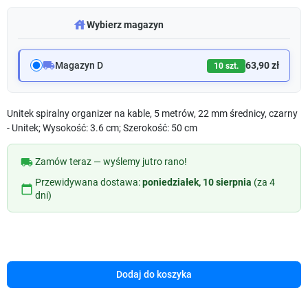
warehouse
Wybierz magazyn
local_shipping
Magazyn D
63,90 zł
10 szt.
Unitek spiralny organizer na kable, 5 metrów, 22 mm średnicy, czarny
- Unitek; Wysokość: 3.6 cm; Szerokość: 50 cm
local_shipping
Zamów teraz — wyślemy jutro rano!
Przewidywana dostawa:
poniedziałek, 10 sierpnia
(za 4
calendar_today
dni)
Dodaj do koszyka