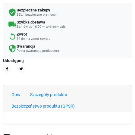
Bezpieczne zakupy
verified_user
SSL i bezpieczne płatności
Szybka dostawa
local_shipping
Zamów do 16:00 —
wyślemy
dziś
Zwrot
replay
14 dni na zwrot towaru
Gwarancja
security
Pełna gwarancja producenta
Udostępnij
Udostępnij
Tweetuj
Opis
Szczegóły produktu
Bezpieczeństwo produktu (GPSR)