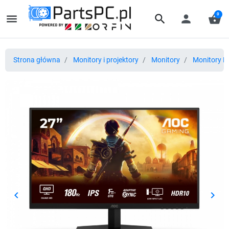
0
menu
search
person
shopping_basket
Strona główna
Monitory i projektory
Monitory
Monitory L
keyboard_arrow_left
keyboard_arrow_right
Poprzedni
Nast