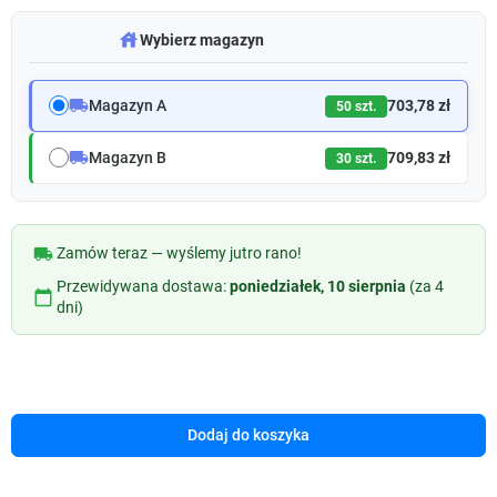
warehouse
Wybierz magazyn
local_shipping
Magazyn A
703,78 zł
50 szt.
local_shipping
Magazyn B
709,83 zł
30 szt.
local_shipping
Zamów teraz — wyślemy jutro rano!
Przewidywana dostawa:
poniedziałek, 10 sierpnia
(za 4
calendar_today
dni)
Dodaj do koszyka