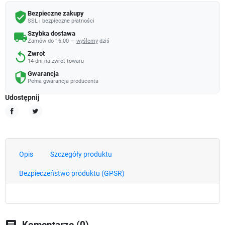
Bezpieczne zakupy
verified_user
SSL i bezpieczne płatności
Szybka dostawa
local_shipping
Zamów do 16:00 —
wyślemy
dziś
Zwrot
replay
14 dni na zwrot towaru
Gwarancja
security
Pełna gwarancja producenta
Udostępnij
Udostępnij
Tweetuj
Opis
Szczegóły produktu
Bezpieczeństwo produktu (GPSR)
chat
Komentarze (0)