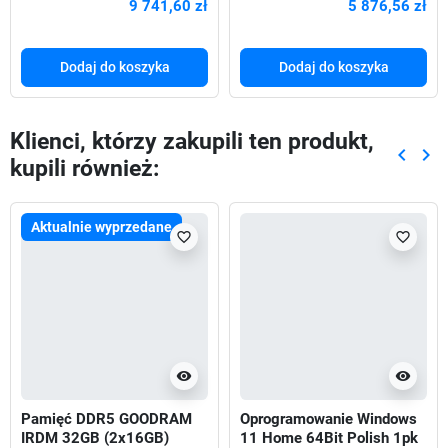
9 741,60 zł
5 876,56 zł
głośniki
B USB-C RJ
Dodaj do koszyka
Dodaj do koszyka
Klienci, którzy zakupili ten produkt,
keyboard_arrow_left
keyboard_arrow_right
kupili również:
Poprze
Nas
Aktualnie wyprzedane
favorite_border
favorite_border
visibility
visibility
Pamięć DDR5 GOODRAM
Oprogramowanie Windows
IRDM 32GB (2x16GB)
11 Home 64Bit Polish 1pk