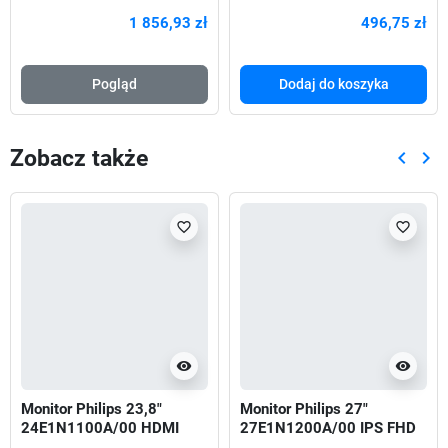
6000MHz CL36 1,35V
DSP OEI DVD
1 856,93 zł
496,75 zł
XMP 3.0 AMD EXPO
Pogląd
Dodaj do koszyka
Zobacz także
keyboard_arrow_left
keyboard_arrow_right
Poprze
Nas
favorite_border
favorite_border
visibility
visibility
Monitor Philips 23,8"
Monitor Philips 27"
24E1N1100A/00 HDMI
27E1N1200A/00 IPS FHD
VGA głośniki 2x2W
120Hz HDMI DP VGA