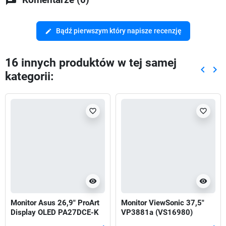
Bądź pierwszym który napisze recenzję
edit
16 innych produktów w tej samej
keyboard_arrow_left
keyboard_arrow_right
kategorii:
Poprze
Nas
favorite_border
favorite_border
visibility
visibility
Monitor Asus 26,9" ProArt
Monitor ViewSonic 37,5"
Display OLED PA27DCE-K
VP3881a (VS16980)
3xHDMI DP 2xUSB-C
2xHDMI DP 2xUSB-A USB-