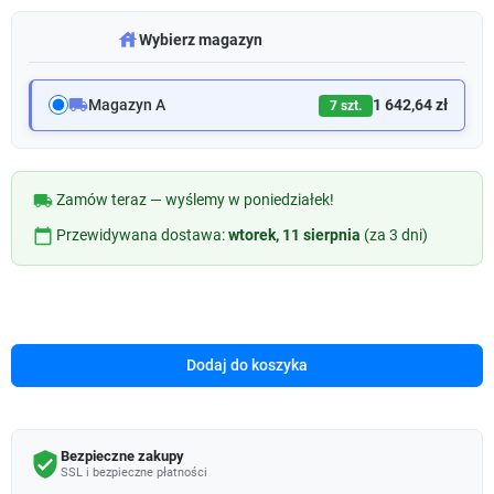
warehouse
Wybierz magazyn
local_shipping
Magazyn A
1 642,64 zł
7 szt.
local_shipping
Zamów teraz — wyślemy w poniedziałek!
calendar_today
Przewidywana dostawa:
wtorek, 11 sierpnia
(za 3 dni)
Dodaj do koszyka
Bezpieczne zakupy
verified_user
SSL i bezpieczne płatności