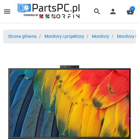
0
menu
search
person
shopping_basket
Strona główna
Monitory i projektory
Monitory
Monitory L
keyboard_arrow_left
keyboard_arrow_right
Poprzedni
Nast