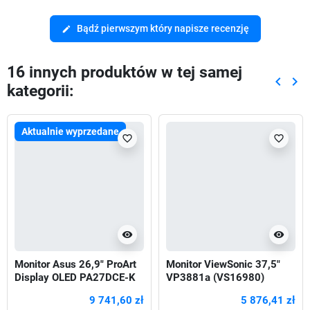
Bądź pierwszym który napisze recenzję
edit
16 innych produktów w tej samej
keyboard_arrow_left
keyboard_arrow_right
kategorii:
Poprze
Nas
Aktualnie wyprzedane
favorite_border
favorite_border
visibility
visibility
Monitor Asus 26,9" ProArt
Monitor ViewSonic 37,5"
Display OLED PA27DCE-K
VP3881a (VS16980)
3xHDMI DP 2xUSB-C
2xHDMI DP 2xUSB-A USB-
9 741,60 zł
5 876,41 zł
głośniki
B USB-C RJ