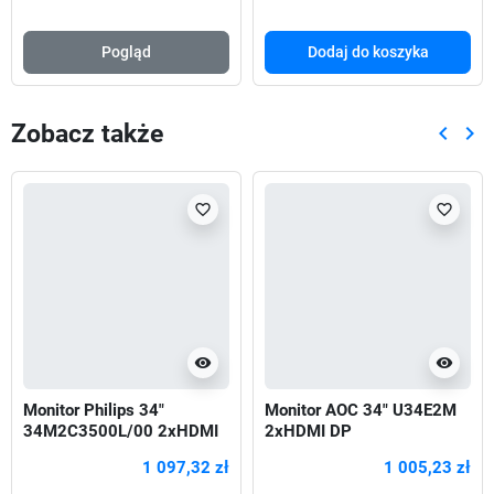
Pogląd
Dodaj do koszyka
Zobacz także
keyboard_arrow_left
keyboard_arrow_right
Poprze
Nas
favorite_border
favorite_border
visibility
visibility
Monitor Philips 34"
Monitor AOC 34" U34E2M
34M2C3500L/00 2xHDMI
2xHDMI DP
DP
1 097,32 zł
1 005,23 zł