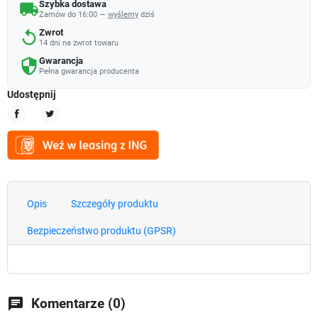
Szybka dostawa
local_shipping
Zamów do 16:00 —
wyślemy
dziś
Zwrot
replay
14 dni na zwrot towaru
Gwarancja
security
Pełna gwarancja producenta
Udostępnij
Udostępnij
Tweetuj
Opis
Szczegóły produktu
Bezpieczeństwo produktu (GPSR)
chat
Komentarze (0)