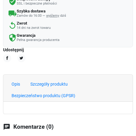
verified_user
SSL i bezpieczne płatności
Szybka dostawa
local_shipping
Zamów do 16:00 —
wyślemy
dziś
Zwrot
replay
14 dni na zwrot towaru
Gwarancja
security
Pełna gwarancja producenta
Udostępnij
Udostępnij
Tweetuj
Opis
Szczegóły produktu
Bezpieczeństwo produktu (GPSR)
chat
Komentarze (0)