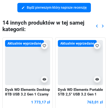
Bądź pierwszym który napisze recenzję
edit
14 innych produktów w tej samej
keyboard_arrow_left
keyboard_arrow_right
kategorii:
Poprze
Nas
Aktualnie wyprzedane
Aktualnie wyprzedane
favorite_border
favorite_border
visibility
visibility
Dysk WD Elements Desktop
Dysk WD Elements Portable
8TB USB 3.2 Gen 1 Czarny
5TB 2,5" USB 3.2 Gen 1
Black
1 773,17 zł
763,01 zł