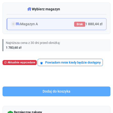
warehouse
Wybierz magazyn
local_shipping
Magazyn A
1 880,44 zł
Brak
Najniższa cena z 30 dni przed obniżką:
1 783,60 zł
Powiadom mnie kiedy będzie dostępny
Aktualnie wyprzedane

notifications_active
Dodaj do koszyka
Bezpieczne zakupy