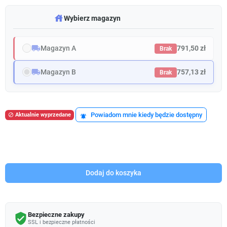
warehouse
Wybierz magazyn
local_shipping
Magazyn A
791,50 zł
Brak
local_shipping
Magazyn B
757,13 zł
Brak
Powiadom mnie kiedy będzie dostępny
Aktualnie wyprzedane

notifications_active
Dodaj do koszyka
Bezpieczne zakupy
verified_user
SSL i bezpieczne płatności