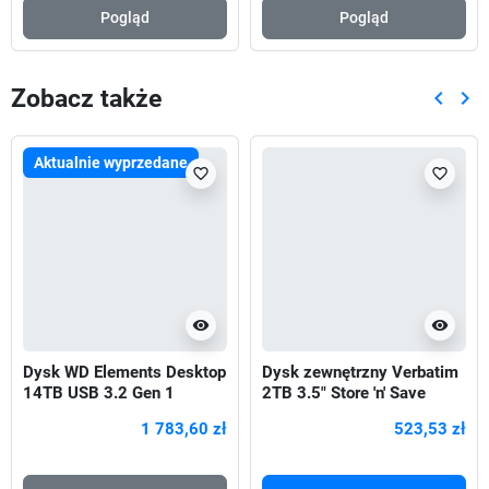
Pogląd
Pogląd
Zobacz także
keyboard_arrow_left
keyboard_arrow_right
Poprze
Nas
Aktualnie wyprzedane
favorite_border
favorite_border
visibility
visibility
Dysk WD Elements Desktop
Dysk zewnętrzny Verbatim
14TB USB 3.2 Gen 1
2TB 3.5" Store 'n' Save
Czarny
2Gen czarny USB 3.0
1 783,60 zł
523,53 zł