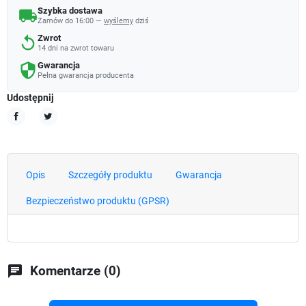
Szybka dostawa
local_shipping
Zamów do 16:00 —
wyślemy
dziś
Zwrot
replay
14 dni na zwrot towaru
Gwarancja
security
Pełna gwarancja producenta
Udostępnij
Udostępnij
Tweetuj
Opis
Szczegóły produktu
Gwarancja
Bezpieczeństwo produktu (GPSR)
chat
Komentarze (0)