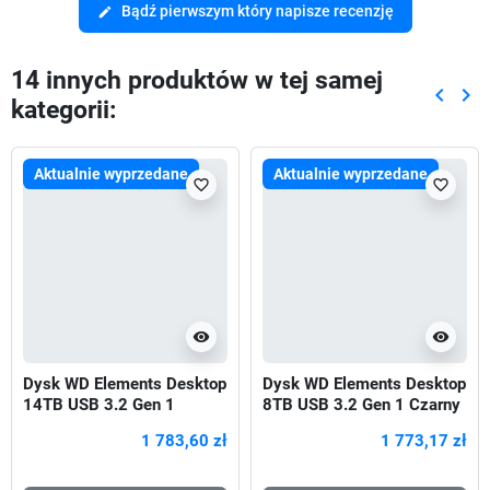
Bądź pierwszym który napisze recenzję
edit
14 innych produktów w tej samej
keyboard_arrow_left
keyboard_arrow_right
kategorii:
Poprze
Nas
Aktualnie wyprzedane
Aktualnie wyprzedane
favorite_border
favorite_border
visibility
visibility
Dysk WD Elements Desktop
Dysk WD Elements Desktop
14TB USB 3.2 Gen 1
8TB USB 3.2 Gen 1 Czarny
Czarny
1 783,60 zł
1 773,17 zł