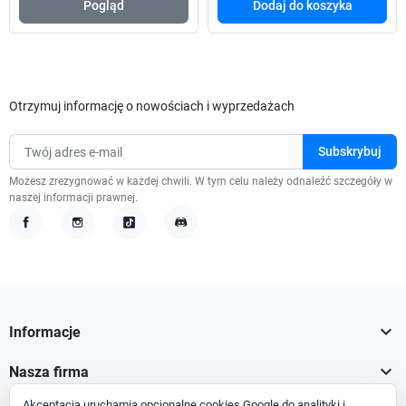
Pogląd
Dodaj do koszyka
Otrzymuj informację o nowościach i wyprzedażach
Możesz zrezygnować w każdej chwili. W tym celu należy odnaleźć szczegóły w
naszej informacji prawnej.
Facebook
Instagram
TikTok
Discord

Informacje

Nasza firma
Akceptacja uruchamia opcjonalne cookies Google do analityki i