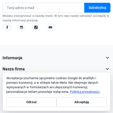
Możesz zrezygnować w każdej chwili. W tym celu należy odnaleźć szczegóły w
naszej informacji prawnej.
Facebook
Instagram
TikTok
Discord

Informacje

Nasza firma
Akceptacja uruchamia opcjonalne cookies Google do analityki i

Twoje konto
pomiaru konwersji, a w sklepie także Meta. Nie obejmuje danych
wpisywanych w formularzach ani ulepszonych konwersji;

Informacja o sklepie
personalizacja reklam pozostaje wyłączona.
Polityka prywatności
.
Odrzuć
Akceptuję
Facebook
Instagram
TikTok
Discord