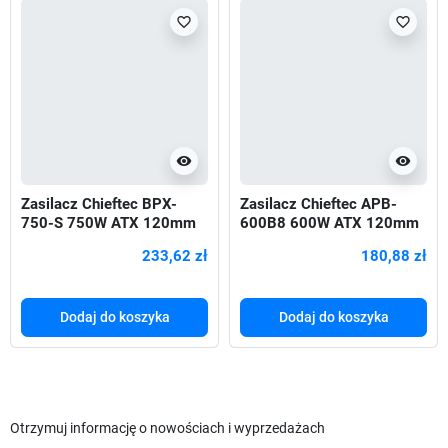
favorite_border
favorite_border
visibility
visibility
Zasilacz Chieftec BPX-
Zasilacz Chieftec APB-
750-S 750W ATX 120mm
600B8 600W ATX 120mm
80+Bronze aPFC
80+ aPFC
233,62 zł
180,88 zł
Dodaj do koszyka
Dodaj do koszyka
Otrzymuj informację o nowościach i wyprzedażach