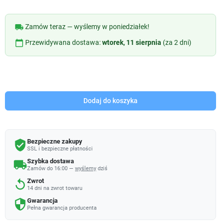
local_shipping
Zamów teraz — wyślemy w poniedziałek!
calendar_today
Przewidywana dostawa:
wtorek, 11 sierpnia
(za 2 dni)
Dodaj do koszyka
Bezpieczne zakupy
verified_user
SSL i bezpieczne płatności
Szybka dostawa
local_shipping
Zamów do 16:00 —
wyślemy
dziś
Zwrot
replay
14 dni na zwrot towaru
Gwarancja
security
Pełna gwarancja producenta