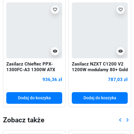
favorite_border
favorite_border
visibility
visibility
Zasilacz Chieftec PPX-
Zasilacz NZXT C1200 V2
1300FC-A3 1300W ATX
1200W modularny 80+ Gold
135mm 80+Platinum aPFC
ATX3.1 Czarny
936,36 zł
787,03 zł
Dodaj do koszyka
Dodaj do koszyka
Zobacz także
keyboard_arrow_left
keyboard_arrow_right
Poprze
Nas