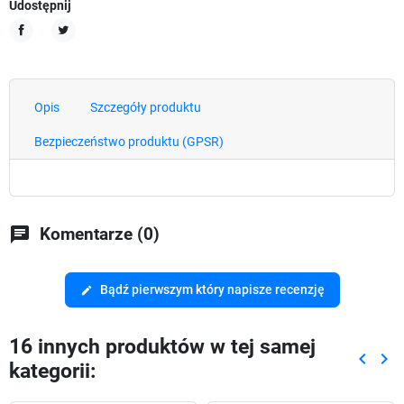
Udostępnij
Udostępnij
Tweetuj
Opis
Szczegóły produktu
Bezpieczeństwo produktu (GPSR)
chat
Komentarze (0)
Bądź pierwszym który napisze recenzję
edit
16 innych produktów w tej samej
keyboard_arrow_left
keyboard_arrow_right
kategorii:
Poprze
Nas