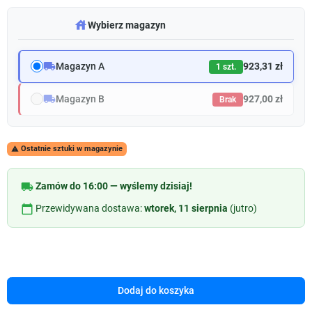
warehouse
Wybierz magazyn
local_shipping
Magazyn A
923,31 zł
1 szt.
local_shipping
Magazyn B
927,00 zł
Brak
Ostatnie sztuki w magazynie

local_shipping
Zamów do 16:00 — wyślemy dzisiaj!
calendar_today
Przewidywana dostawa:
wtorek, 11 sierpnia
(jutro)
Dodaj do koszyka