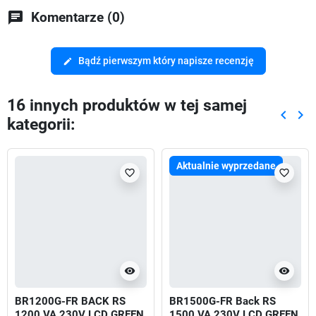
chat
Komentarze (0)
Bądź pierwszym który napisze recenzję
edit
16 innych produktów w tej samej
keyboard_arrow_left
keyboard_arrow_right
kategorii:
Poprze
Nas
Aktualnie wyprzedane
favorite_border
favorite_border
visibility
visibility
BR1200G-FR BACK RS
BR1500G-FR Back RS
1200 VA 230V LCD GREEN
1500 VA 230V LCD GREEN