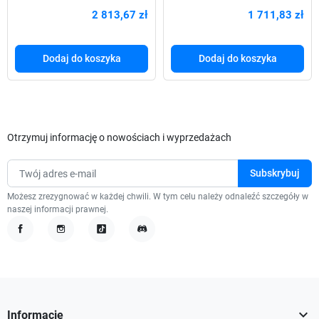
Interactive 3000VA 8xIEC
Interactive 3000VA Rack
2 813,67 zł
1 711,83 zł
RJ/USB/RS
19", 8x IEC
Dodaj do koszyka
Dodaj do koszyka
Otrzymuj informację o nowościach i wyprzedażach
Możesz zrezygnować w każdej chwili. W tym celu należy odnaleźć szczegóły w
naszej informacji prawnej.
Facebook
Instagram
TikTok
Discord

Informacje