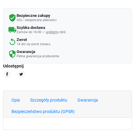
Bezpieczne zakupy
verified_user
SSL i bezpieczne płatności
Szybka dostawa
local_shipping
Zamów do 16:00 —
wyślemy
dziś
Zwrot
replay
14 dni na zwrot towaru
Gwarancja
security
Pełna gwarancja producenta
Udostępnij
Udostępnij
Tweetuj
Opis
Szczegóły produktu
Gwarancja
Bezpieczeństwo produktu (GPSR)