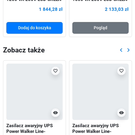
720W
1 844,28 zł
2 133,03 zł
Dodaj do koszyka
Pogląd
Zobacz także
keyboard_arrow_left
keyboard_arrow_right
Poprze
Nas
favorite_border
favorite_border
visibility
visibility
Zasilacz awaryjny UPS
Zasilacz awaryjny UPS
Power Walker Line-
Power Walker Line-