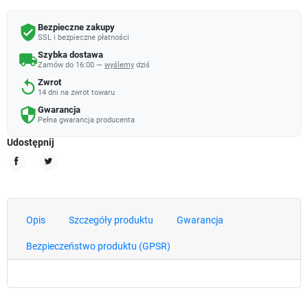
Bezpieczne zakupy
verified_user
SSL i bezpieczne płatności
Szybka dostawa
local_shipping
Zamów do 16:00 —
wyślemy
dziś
Zwrot
replay
14 dni na zwrot towaru
Gwarancja
security
Pełna gwarancja producenta
Udostępnij
Udostępnij
Tweetuj
Opis
Szczegóły produktu
Gwarancja
Bezpieczeństwo produktu (GPSR)