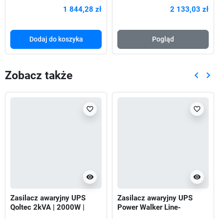
720W
1 844,28 zł
2 133,03 zł
Dodaj do koszyka
Pogląd
Zobacz także
keyboard_arrow_left
keyboard_arrow_right
Poprze
Nas
favorite_border
favorite_border
visibility
visibility
Zasilacz awaryjny UPS
Zasilacz awaryjny UPS
Qoltec 2kVA | 2000W |
Power Walker Line-
Power Factor 1.0 | LCD |
Interactive 800VA STL FR