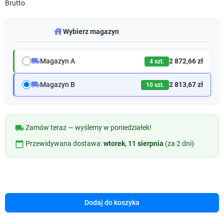
Brutto
warehouse
Wybierz magazyn
local_shipping
Magazyn A
2 872,66 zł
4 szt.
local_shipping
Magazyn B
2 813,67 zł
10 szt.
local_shipping
Zamów teraz — wyślemy w poniedziałek!
calendar_today
Przewidywana dostawa:
wtorek, 11 sierpnia
(za 2 dni)
Dodaj do koszyka