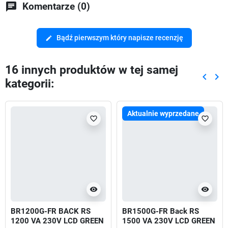
chat
Komentarze (0)
Bądź pierwszym który napisze recenzję
edit
16 innych produktów w tej samej
keyboard_arrow_left
keyboard_arrow_right
kategorii:
Poprze
Nas
Aktualnie wyprzedane
favorite_border
favorite_border
visibility
visibility
BR1200G-FR BACK RS
BR1500G-FR Back RS
1200 VA 230V LCD GREEN
1500 VA 230V LCD GREEN