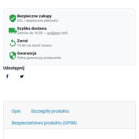
Bezpieczne zakupy
verified_user
SSL i bezpieczne płatności
Szybka dostawa
local_shipping
Zamów do 16:00 —
wyślemy
dziś
Zwrot
replay
14 dni na zwrot towaru
Gwarancja
security
Pełna gwarancja producenta
Udostępnij
Udostępnij
Tweetuj
Opis
Szczegóły produktu
Bezpieczeństwo produktu (GPSR)