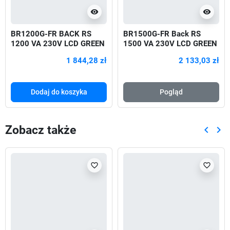
visibility
visibility
BR1200G-FR BACK RS
BR1500G-FR Back RS
1200 VA 230V LCD GREEN
1500 VA 230V LCD GREEN
720W
1 844,28 zł
2 133,03 zł
Dodaj do koszyka
Pogląd
Zobacz także
keyboard_arrow_left
keyboard_arrow_right
Poprze
Nas
favorite_border
favorite_border