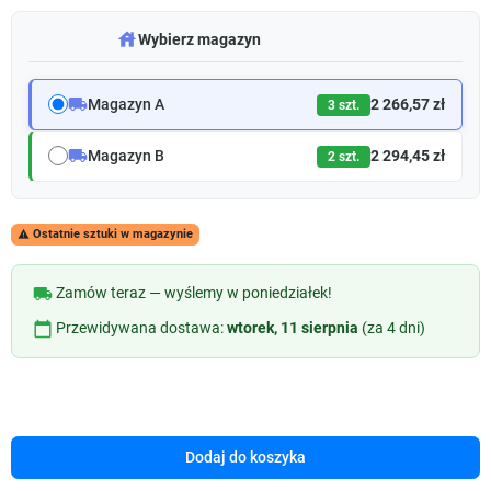
warehouse
Wybierz magazyn
local_shipping
Magazyn A
2 266,57 zł
3 szt.
local_shipping
Magazyn B
2 294,45 zł
2 szt.
Ostatnie sztuki w magazynie

local_shipping
Zamów teraz — wyślemy w poniedziałek!
calendar_today
Przewidywana dostawa:
wtorek, 11 sierpnia
(za 4 dni)
Dodaj do koszyka