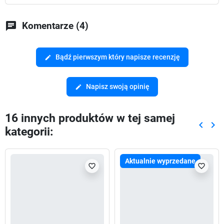
chat
Komentarze (4)
Bądź pierwszym który napisze recenzję
edit
Napisz swoją opinię
edit
16 innych produktów w tej samej
keyboard_arrow_left
keyboard_arrow_right
kategorii:
Poprze
Nas
Aktualnie wyprzedane
favorite_border
favorite_border