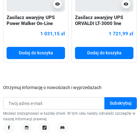
visibility
visibility
Zasilacz awaryjny UPS
Zasilacz awaryjny UPS
Power Walker On-Line
ORVALDI LT-3000 line
1000VA TG 4x IEC OUT,
interactive sinus tower
1 031,15 zł
1 721,99 zł
Dodaj do koszyka
Dodaj do koszyka
Otrzymuj informację o nowościach i wyprzedażach
Możesz zrezygnować w każdej chwili. W tym celu należy odnaleźć szczegóły w
naszej informacji prawnej.
Facebook
Instagram
TikTok
Discord