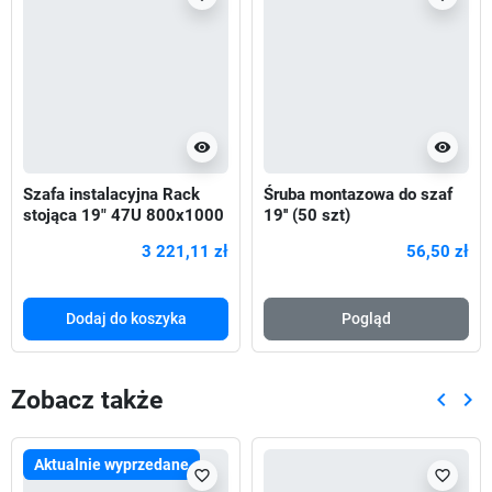
visibility
visibility
Szafa instalacyjna Rack
Śruba montazowa do szaf
stojąca 19" 47U 800x1000
19'' (50 szt)
Drzwi Perforowane czarna
3 221,11 zł
56,50 zł
Dodaj do koszyka
Pogląd
Zobacz także
keyboard_arrow_left
keyboard_arrow_right
Poprze
Nas
Aktualnie wyprzedane
favorite_border
favorite_border