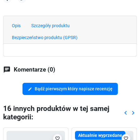
Udostępnij
Tweetuj
Opis
Szczegóły produktu
Bezpieczeństwo produktu (GPSR)
chat
Komentarze (0)
Bądź pierwszym który napisze recenzję
edit
16 innych produktów w tej samej
keyboard_arrow_left
keyboard_arrow_right
kategorii:
Poprze
Nas
Aktualnie wyprzedane
favorite_border
favorite_border