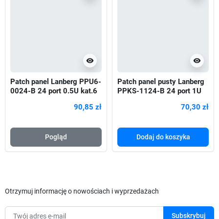
visibility
visibility
Patch panel Lanberg PPU6-
Patch panel pusty Lanberg
0024-B 24 port 0.5U kat.6
PPKS-1124-B 24 port 1U
czarny
19" z organizerem do
90,85 zł
70,30 zł
Pogląd
Dodaj do koszyka
Otrzymuj informację o nowościach i wyprzedażach