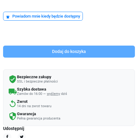
Powiadom mnie kiedy będzie dostępny
notifications_active
Dodaj do koszyka
Bezpieczne zakupy
verified_user
SSL i bezpieczne płatności
Szybka dostawa
local_shipping
Zamów do 16:00 —
wyślemy
dziś
Zwrot
replay
14 dni na zwrot towaru
Gwarancja
security
Pełna gwarancja producenta
Udostępnij