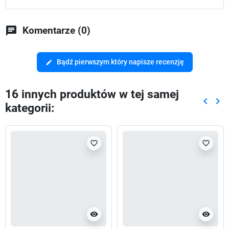
chat
Komentarze (0)
Bądź pierwszym który napisze recenzję
edit
16 innych produktów w tej samej
keyboard_arrow_left
keyboard_arrow_right
kategorii:
Poprze
Nas
favorite_border
favorite_border
visibility
visibility