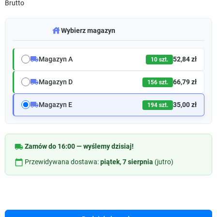
Brutto
warehouse
Wybierz magazyn
local_shipping
Magazyn A
52,84 zł
10 szt.
local_shipping
Magazyn D
66,79 zł
156 szt.
local_shipping
Magazyn E
35,00 zł
194 szt.
local_shipping
Zamów do 16:00 — wyślemy dzisiaj!
calendar_today
Przewidywana dostawa:
piątek, 7 sierpnia
(jutro)