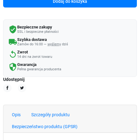
Dodaj do koszyka
Bezpieczne zakupy
verified_user
SSL i bezpieczne płatności
Szybka dostawa
local_shipping
Zamów do 16:00 —
wyślemy
dziś
Zwrot
replay
14 dni na zwrot towaru
Gwarancja
security
Pełna gwarancja producenta
Udostępnij
Udostępnij
Tweetuj
Opis
Szczegóły produktu
Bezpieczeństwo produktu (GPSR)