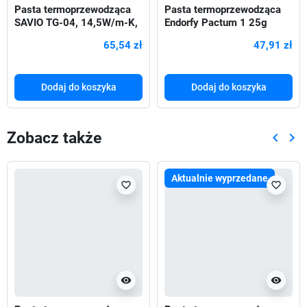
Pasta termoprzewodząca
Pasta termoprzewodząca
SAVIO TG-04, 14,5W/m-K,
Endorfy Pactum 1 25g
2g
65,54 zł
47,91 zł
Dodaj do koszyka
Dodaj do koszyka
Zobacz także
keyboard_arrow_left
keyboard_arrow_right
Poprze
Nas
Aktualnie wyprzedane
favorite_border
favorite_border
visibility
visibility