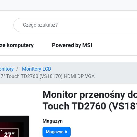
Szukaj produktow
ze komputery
Powered by MSI
nitory
Monitory LCD
 27" Touch TD2760 (VS18170) HDMI DP VGA
Monitor przenośny d
Touch TD2760 (VS18
Magazyn
Magazyn A