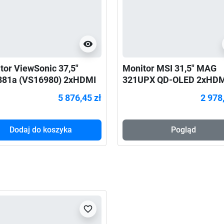
visibility
tor ViewSonic 37,5"
Monitor MSI 31,5" MAG
81a (VS16980) 2xHDMI
321UPX QD-OLED 2xHDM
xUSB-A USB-B USB-C RJ
USB-C
5 876,45 zł
2 978
Dodaj do koszyka
Pogląd
favorite_border