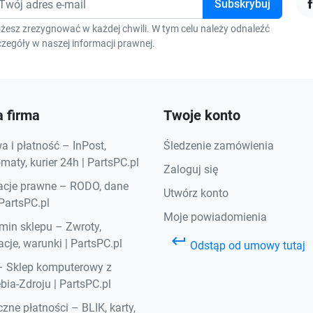
F
żesz zrezygnować w każdej chwili. W tym celu należy odnaleźć
zegóły w naszej informacji prawnej.
 firma
Twoje konto
 i płatność – InPost,
Śledzenie zamówienia
aty, kurier 24h | PartsPC.pl
Zaloguj się
acje prawne – RODO, dane
Utwórz konto
 PartsPC.pl
Moje powiadomienia
min sklepu – Zwroty,
keyboard_return
cje, warunki | PartsPC.pl
Odstąp od umowy tutaj
– Sklep komputerowy z
bia-Zdroju | PartsPC.pl
zne płatności – BLIK, karty,