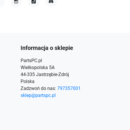
acebook
Instagram
TikTok
Discord
Informacja o sklepie
PartsPC.pl
Wielkopolska 5A
44-335 Jastrzębie-Zdrój
Polska
Zadzwoń do nas:
797357001
sklep@partspc.pl