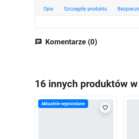
Opis
Szczegóły produktu
Bezpiecz
Komentarze (0)
chat
16 innych produktów w t
Aktualnie wyprzedane
favorite_border