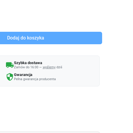
Dodaj do koszyka
Szybka dostawa
local_shipping
Zamów do 16:00 —
wyślemy
dziś
Gwarancja
security
Pełna gwarancja producenta