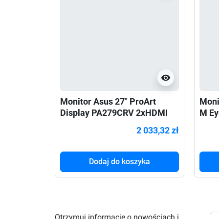
visibility
Monitor Asus 27" ProArt
Moni
Display PA279CRV 2xHDMI
M Ey
DP USB-C głośniki 2x2W
HDMI
2 033,32 zł
Dodaj do koszyka
Otrzymuj informację o nowościach i