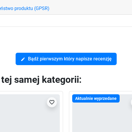
eństwo produktu (GPSR)
Bądź pierwszym który napisze recenzję
edit
ej samej kategorii:
Aktualnie wyprzedane
favorite_border