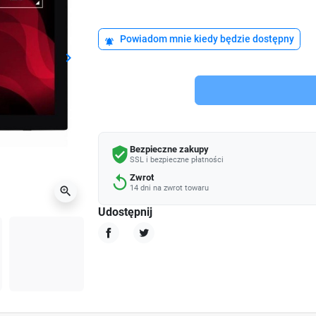
Powiadom mnie kiedy będzie dostępny
notifications_active
keyboard_arrow_right
Następny
Bezpieczne zakupy
verified_user
SSL i bezpieczne płatności
Zwrot
replay
14 dni na zwrot towaru
zoom_in
Udostępnij
Udostępnij
Tweetuj