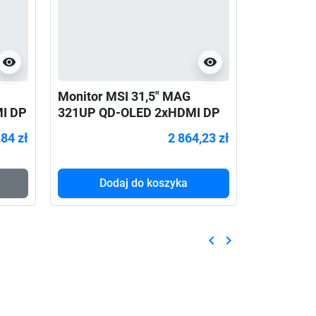
visibility
visibility
Monitor MSI 31,5" MAG
Monitor A
I DP
321UP QD-OLED 2xHDMI DP
Display 
USB-C
2xUSB-C 
,84 zł
2 864,23 zł
Dodaj do koszyka
Do
keyboard_arrow_left
keyboard_arrow_right
Poprzedni
Następny