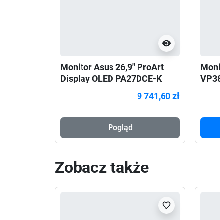
visibility
Monitor Asus 26,9" ProArt
Moni
Display OLED PA27DCE-K
VP38
3xHDMI DP 2xUSB-C głośniki
DP 2
9 741,60 zł
Pogląd
Zobacz także
favorite_border