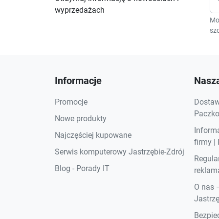
wyprzedażach
Mo
szc
Informacje
Nasza
Promocje
Dostawa
Paczkom
Nowe produkty
Inform
Najczęściej kupowane
firmy |
Serwis komputerowy Jastrzębie-Zdrój
Regula
Blog - Porady IT
reklama
O nas 
Jastrzę
Bezpiec