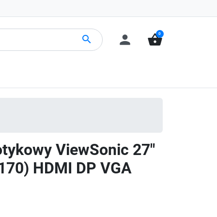
0
person
shopping_basket
search
otykowy ViewSonic 27"
170) HDMI DP VGA