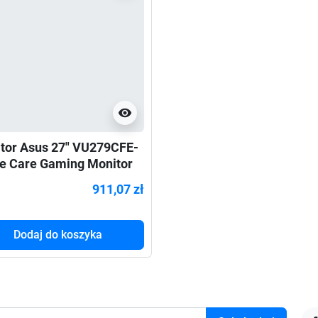
visibility
tor Asus 27" VU279CFE-
e Care Gaming Monitor
 USB-C Oat Milk
911,07 zł
Dodaj do koszyka