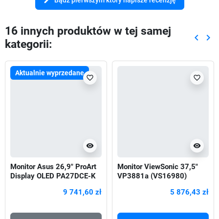
edit
16 innych produktów w tej samej
keyboard_arrow_left
keyboard_arrow_right
kategorii:
Poprze
Nas
Aktualnie wyprzedane
favorite_border
favorite_border
visibility
visibility
Monitor Asus 26,9" ProArt
Monitor ViewSonic 37,5"
Display OLED PA27DCE-K
VP3881a (VS16980)
3xHDMI DP 2xUSB-C
2xHDMI DP 2xUSB-A USB-
9 741,60 zł
5 876,43 zł
głośniki
B USB-C RJ