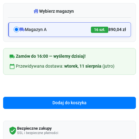
warehouse
Wybierz magazyn
local_shipping
Magazyn A
890,04 zł
16 szt.
local_shipping
Zamów do 16:00 — wyślemy dzisiaj!
calendar_today
Przewidywana dostawa:
wtorek, 11 sierpnia
(jutro)
Dodaj do koszyka
Bezpieczne zakupy
verified_user
SSL i bezpieczne płatności