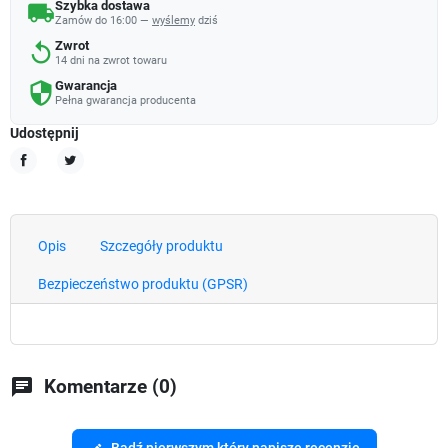
Szybka dostawa
local_shipping
Zamów do 16:00 —
wyślemy
dziś
Zwrot
replay
14 dni na zwrot towaru
Gwarancja
security
Pełna gwarancja producenta
Udostępnij
Udostępnij
Tweetuj
Opis
Szczegóły produktu
Bezpieczeństwo produktu (GPSR)
chat
Komentarze (0)
Bądź pierwszym który napisze recenzję