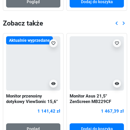
Pogląd
Dodaj do koszyka
Zobacz także
keyboard_arrow_left
keyboard_arrow_right
Poprze
Nas
Aktualnie wyprzedane
favorite_border
favorite_border
visibility
visibility
Monitor przenośny
Monitor Asus 21,5"
dotykowy ViewSonic 15,6"
ZenScreen MB229CF
Touch TD1630-3
Portable HDMI USB-C
1 141,42 zł
1 467,39 zł
(VS17495) HDMI
głośniki
Pogląd
Dodaj do koszyka