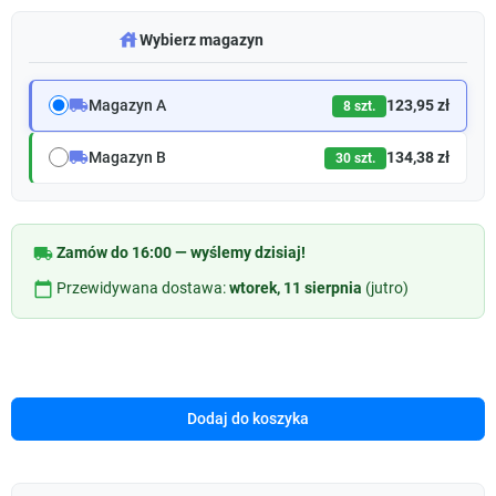
warehouse
Wybierz magazyn
local_shipping
Magazyn A
123,95 zł
8 szt.
local_shipping
Magazyn B
134,38 zł
30 szt.
local_shipping
Zamów do 16:00 — wyślemy dzisiaj!
calendar_today
Przewidywana dostawa:
wtorek, 11 sierpnia
(jutro)
Dodaj do koszyka