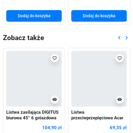
Dodaj do koszyka
Dodaj do koszyka
Zobacz także
keyboard_arrow_left
keyboard_arrow_right
Poprze
Nas
favorite_border
favorite_border
visibility
visibility
Listwa zasilająca DIGITUS
Listwa
biurowa 45° 6 gniazdowa
przeciwprzepięciowa Acar
2xUSB-A 1xUSB-C
P7 1,5m 7 gniazd automat
104,90 zł
69,35 zł
(5V/3,4A)
szara