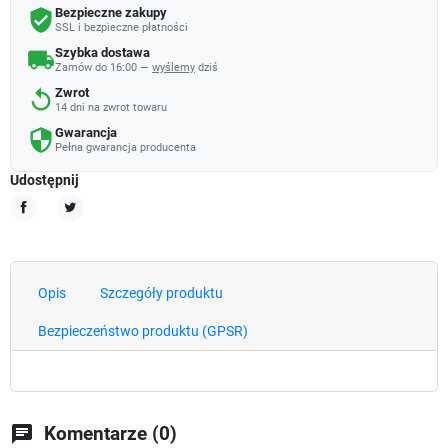
Bezpieczne zakupy
verified_user
SSL i bezpieczne płatności
Szybka dostawa
local_shipping
Zamów do 16:00 —
wyślemy
dziś
Zwrot
replay
14 dni na zwrot towaru
Gwarancja
security
Pełna gwarancja producenta
Udostępnij
Udostępnij
Tweetuj
Opis
Szczegóły produktu
Bezpieczeństwo produktu (GPSR)
chat
Komentarze (0)