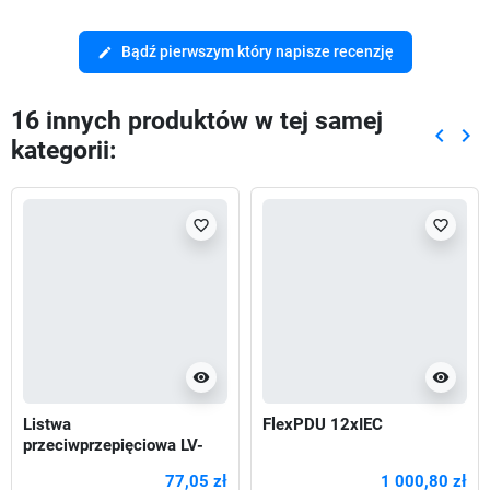
Bądź pierwszym który napisze recenzję
edit
16 innych produktów w tej samej
keyboard_arrow_left
keyboard_arrow_right
kategorii:
Poprze
Nas
favorite_border
favorite_border
visibility
visibility
Listwa
FlexPDU 12xIEC
przeciwprzepięciowa LV-
530W, 1L, 3,0m, szara
77,05 zł
1 000,80 zł