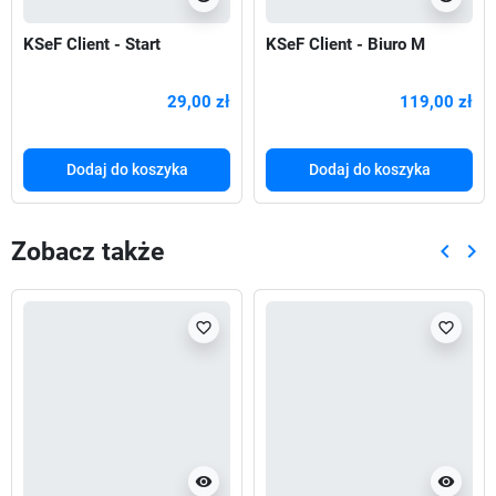
KSeF Client - Start
KSeF Client - Biuro M
29,00 zł
119,00 zł
Dodaj do koszyka
Dodaj do koszyka
Zobacz także
keyboard_arrow_left
keyboard_arrow_right
Poprze
Nas
favorite_border
favorite_border
visibility
visibility