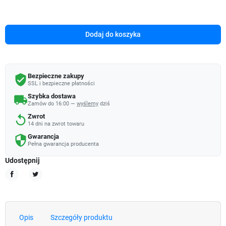
Dodaj do koszyka
Bezpieczne zakupy
verified_user
SSL i bezpieczne płatności
Szybka dostawa
local_shipping
Zamów do 16:00 —
wyślemy
dziś
Zwrot
replay
14 dni na zwrot towaru
Gwarancja
security
Pełna gwarancja producenta
Udostępnij
Udostępnij
Tweetuj
Opis
Szczegóły produktu