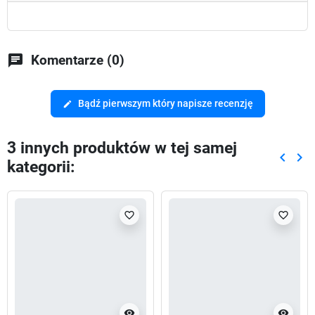
chat
Komentarze (0)
Bądź pierwszym który napisze recenzję
edit
3 innych produktów w tej samej
keyboard_arrow_left
keyboard_arrow_right
kategorii:
Poprze
Nas
favorite_border
favorite_border
visibility
visibility