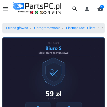
0
menu
search
person
shopping_basket
Strona główna
Oprogramowanie
Licencje KSeF Client
KSeF