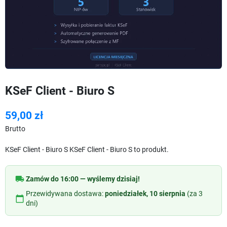
KSeF Client - Biuro S
59,00 zł
Brutto
KSeF Client - Biuro S KSeF Client - Biuro S to produkt.
local_shipping
Zamów do 16:00 — wyślemy dzisiaj!
Przewidywana dostawa:
poniedziałek, 10 sierpnia
(za 3
calendar_today
dni)