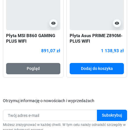
visibility
visibility
Płyta MSI B860 GAMING
Płyta Asus PRIME Z890M-
PLUS WIFI
PLUS WIFI
891,07 zł
1 138,93 zł
Pogląd
Dodaj do koszyka
Otrzymuj informację o nowościach i wyprzedażach
Możesz zrezygnować w każdej chwili. W tym celu należy odnaleźć szczegóły w
naszej informacji prawnej.