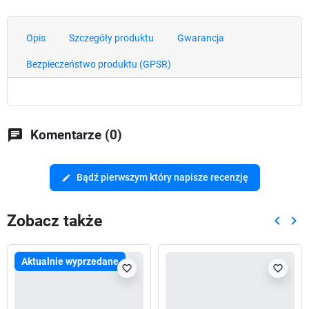
Opis
Szczegóły produktu
Gwarancja
Bezpieczeństwo produktu (GPSR)
chat
Komentarze (0)
Bądź pierwszym który napisze recenzję
edit
Zobacz także
keyboard_arrow_left
keyboard_arrow_right
Poprze
Nas
Aktualnie wyprzedane
favorite_border
favorite_border