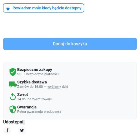
Powiadom mnie kiedy będzie dostępny
notifications_active
Dodaj do koszyka
Bezpieczne zakupy
verified_user
SSL i bezpieczne płatności
Szybka dostawa
local_shipping
Zamów do 16:00 —
wyślemy
dziś
Zwrot
replay
14 dni na zwrot towaru
Gwarancja
security
Pełna gwarancja producenta
Udostępnij
Udostępnij
Tweetuj