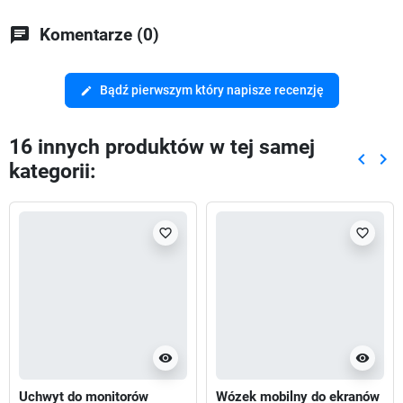
chat
Komentarze (0)
Bądź pierwszym który napisze recenzję
edit
16 innych produktów w tej samej
keyboard_arrow_left
keyboard_arrow_right
kategorii:
Poprze
Nas
favorite_border
favorite_border
visibility
visibility
Uchwyt do monitorów
Wózek mobilny do ekranów