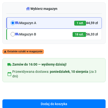
warehouse
Wybierz magazyn
local_shipping
Magazyn A
44,59 zł
1 szt.
local_shipping
Magazyn B
56,33 zł
18 szt.
Ostatnie sztuki w magazynie

local_shipping
Zamów do 16:00 — wyślemy dzisiaj!
Przewidywana dostawa:
poniedziałek, 10 sierpnia
(za 3
calendar_today
dni)
Dodaj do koszyka