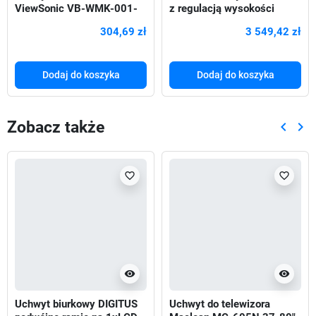
ViewSonic VB-WMK-001-
z regulacją wysokości
2C 55"-98"
Neomounts FL55-875WH1
304,69 zł
3 549,42 zł
Dodaj do koszyka
Dodaj do koszyka
Zobacz także
keyboard_arrow_left
keyboard_arrow_right
Poprze
Nas
favorite_border
favorite_border
visibility
visibility
Uchwyt biurkowy DIGITUS
Uchwyt do telewizora