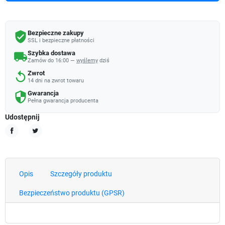
Bezpieczne zakupy
verified_user
SSL i bezpieczne płatności
Szybka dostawa
local_shipping
Zamów do 16:00 —
wyślemy
dziś
Zwrot
replay
14 dni na zwrot towaru
Gwarancja
security
Pełna gwarancja producenta
Udostępnij
Udostępnij
Tweetuj
Opis
Szczegóły produktu
Bezpieczeństwo produktu (GPSR)