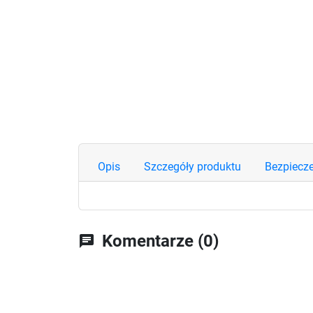
Opis
Szczegóły produktu
Bezpiecz
Komentarze (0)
chat