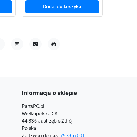
Dodaj do koszyka
Do
acebook
Instagram
TikTok
Discord
Informacja o sklepie
PartsPC.pl
Wielkopolska 5A
44-335 Jastrzębie-Zdrój
Polska
Zadzwoń do nas:
797357001