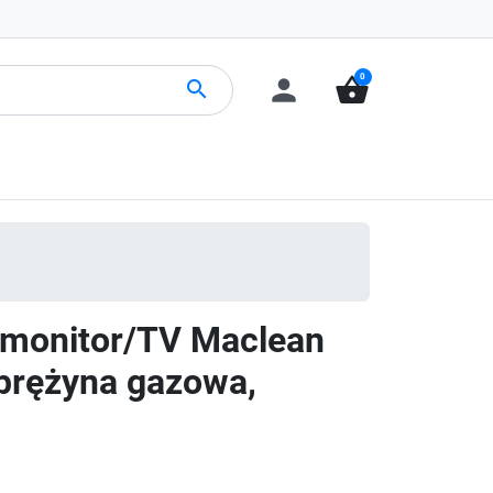
0
person
shopping_basket
search
 monitor/TV Maclean
sprężyna gazowa,