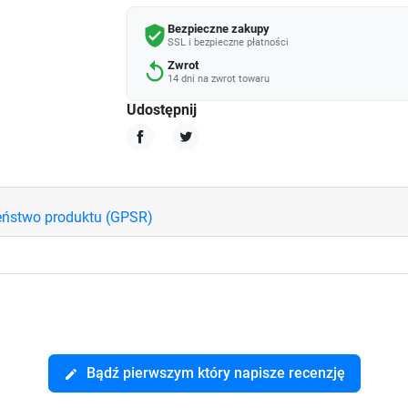
Bezpieczne zakupy
verified_user
SSL i bezpieczne płatności
Zwrot
replay
14 dni na zwrot towaru
Udostępnij
Udostępnij
Tweetuj
eństwo produktu (GPSR)
Bądź pierwszym który napisze recenzję
edit