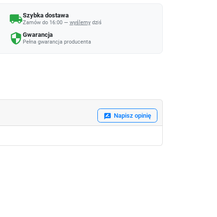
Szybka dostawa
local_shipping
Zamów do 16:00 —
wyślemy
dziś
Gwarancja
security
Pełna gwarancja producenta
Napisz opinię
rate_review