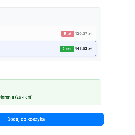
450,57 zł
Brak
445,53 zł
3 szt.
sierpnia
(za 4 dni)
Dodaj do koszyka