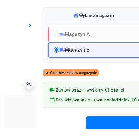
warehouse
Wybierz magazyn
keyboard_arrow_right
Następny
Magazyn A
local_shipping
Magazyn B
local_shipping
Ostatnie sztuki w magazynie

zoom_in
local_shipping
Zamów teraz — wyślemy jutro rano!
calendar_today
Przewidywana dostawa:
poniedziałek, 10 