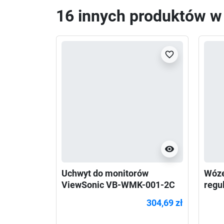
16 innych produktów w t
favorite_border
visibility
Uchwyt do monitorów
Wóze
ViewSonic VB-WMK-001-2C
regu
55"-98"
Neo
304,69 zł