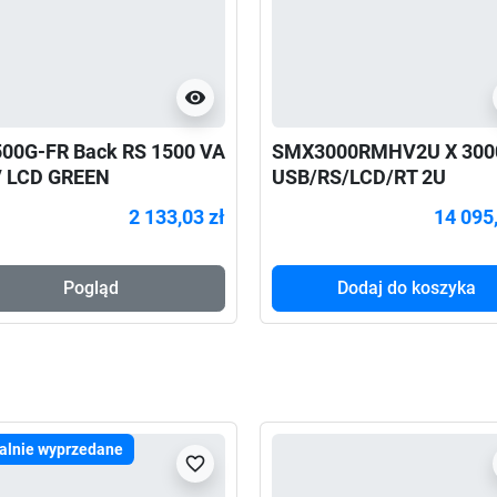
visibility
00G-FR Back RS 1500 VA
SMX3000RMHV2U X 300
 LCD GREEN
USB/RS/LCD/RT 2U
2 133,03 zł
14 095,
Pogląd
Dodaj do koszyka
alnie wyprzedane
favorite_border