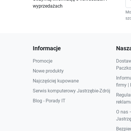
wyprzedażach
Mo
szc
Informacje
Nasza
Promocje
Dostawa
Paczkom
Nowe produkty
Inform
Najczęściej kupowane
firmy |
Serwis komputerowy Jastrzębie-Zdrój
Regula
Blog - Porady IT
reklama
O nas 
Jastrzę
Bezpiec