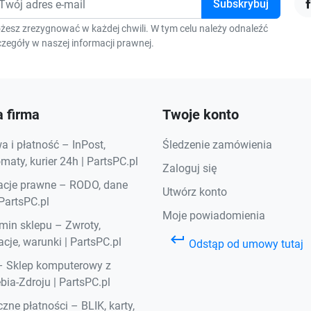
F
żesz zrezygnować w każdej chwili. W tym celu należy odnaleźć
zegóły w naszej informacji prawnej.
 firma
Twoje konto
 i płatność – InPost,
Śledzenie zamówienia
aty, kurier 24h | PartsPC.pl
Zaloguj się
acje prawne – RODO, dane
Utwórz konto
 PartsPC.pl
Moje powiadomienia
min sklepu – Zwroty,
keyboard_return
cje, warunki | PartsPC.pl
Odstąp od umowy tutaj
– Sklep komputerowy z
bia-Zdroju | PartsPC.pl
zne płatności – BLIK, karty,