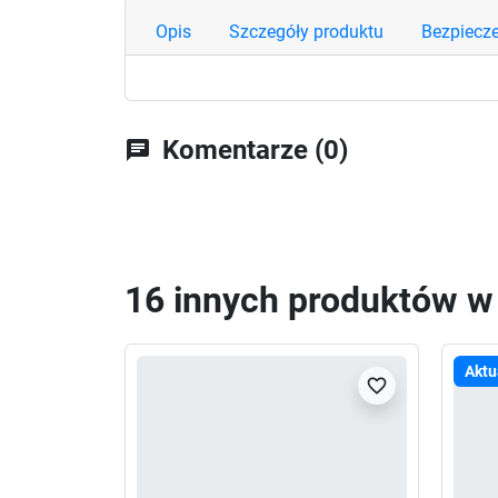
Opis
Szczegóły produktu
Bezpiecz
Komentarze (0)
chat
16 innych produktów w t
Aktu
favorite_border