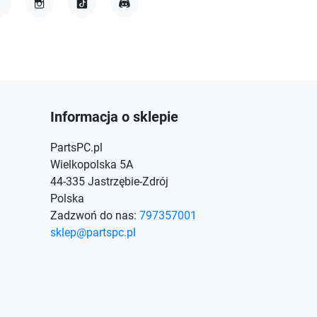
acebook
Instagram
TikTok
Discord
Informacja o sklepie
PartsPC.pl
Wielkopolska 5A
44-335 Jastrzębie-Zdrój
Polska
Zadzwoń do nas:
797357001
sklep@partspc.pl