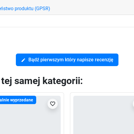
eństwo produktu (GPSR)
Bądź pierwszym który napisze recenzję
edit
ej samej kategorii:
alnie wyprzedane
favorite_border