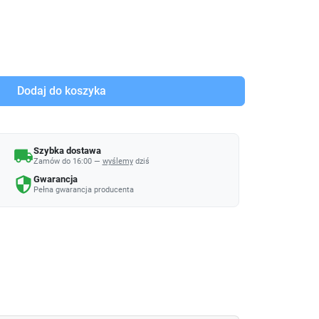
Dodaj do koszyka
Szybka dostawa
local_shipping
Zamów do 16:00 —
wyślemy
dziś
Gwarancja
security
Pełna gwarancja producenta