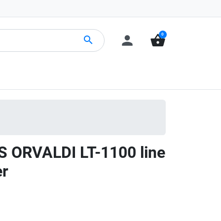
0
person
shopping_basket
search
S ORVALDI LT-1100 line
er