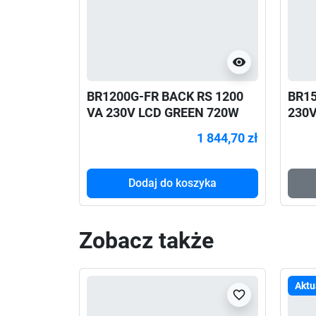
visibility
BR1200G-FR BACK RS 1200
BR15
VA 230V LCD GREEN 720W
230V
1 844,70 zł
Dodaj do koszyka
Zobacz także
Aktu
favorite_border