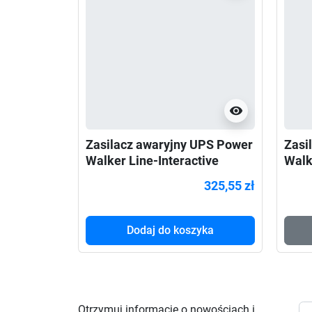
visibility
Zasilacz awaryjny UPS Power
Zasi
Walker Line-Interactive
Walk
850VA 4x IEC, Rj11
3000
325,55 zł
Dodaj do koszyka
Otrzymuj informację o nowościach i