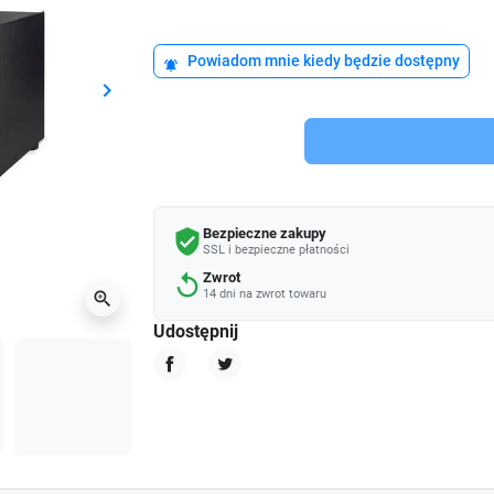
Powiadom mnie kiedy będzie dostępny
notifications_active
keyboard_arrow_right
Następny
Bezpieczne zakupy
verified_user
SSL i bezpieczne płatności
Zwrot
replay
14 dni na zwrot towaru
zoom_in
Udostępnij
Udostępnij
Tweetuj