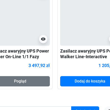
visibility
lacz awaryjny UPS Power
Zasilacz awaryjny UPS 
er On-Line 1/1 Fazy
Walker Line-Interactive
VA, CG PF1
2200VA Rack 19", 4x IEC
3 497,92 zł
1 205
Pogląd
Dodaj do koszyka