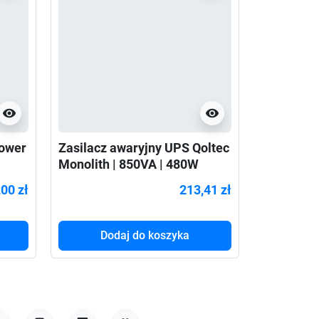
visibility
visibility
Power
Zasilacz awaryjny UPS Qoltec
Zasilacz 
Monolith | 850VA | 480W
DIGITUS L
BASIC, 6
,00 zł
213,41 zł
Dodaj do koszyka
Do