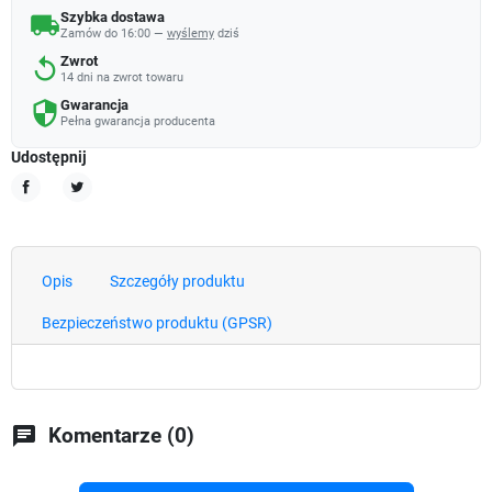
Szybka dostawa
local_shipping
Zamów do 16:00 —
wyślemy
dziś
Zwrot
replay
14 dni na zwrot towaru
Gwarancja
security
Pełna gwarancja producenta
Udostępnij
Udostępnij
Tweetuj
Opis
Szczegóły produktu
Bezpieczeństwo produktu (GPSR)
chat
Komentarze (0)