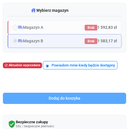
warehouse
Wybierz magazyn
local_shipping
Magazyn A
1 592,83 zł
Brak
local_shipping
Magazyn B
1 583,17 zł
Brak
Powiadom mnie kiedy będzie dostępny
Aktualnie wyprzedane

notifications_active
Dodaj do koszyka
Bezpieczne zakupy
verified_user
SSL i bezpieczne płatności