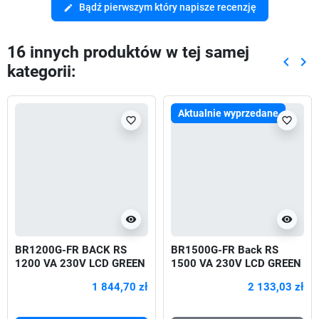
Bądź pierwszym który napisze recenzję
edit
16 innych produktów w tej samej
keyboard_arrow_left
keyboard_arrow_right
kategorii:
Poprze
Nas
Aktualnie wyprzedane
favorite_border
favorite_border
visibility
visibility
BR1200G-FR BACK RS
BR1500G-FR Back RS
1200 VA 230V LCD GREEN
1500 VA 230V LCD GREEN
720W
1 844,70 zł
2 133,03 zł