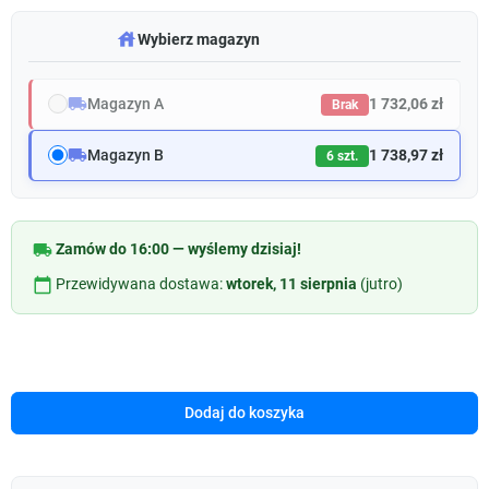
warehouse
Wybierz magazyn
local_shipping
Magazyn A
1 732,06 zł
Brak
local_shipping
Magazyn B
1 738,97 zł
6 szt.
local_shipping
Zamów do 16:00 — wyślemy dzisiaj!
calendar_today
Przewidywana dostawa:
wtorek, 11 sierpnia
(jutro)
Dodaj do koszyka