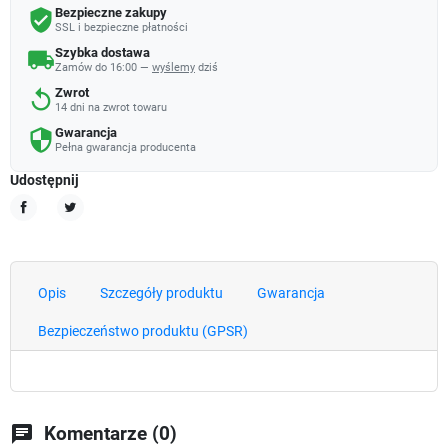
Bezpieczne zakupy
verified_user
SSL i bezpieczne płatności
Szybka dostawa
local_shipping
Zamów do 16:00 —
wyślemy
dziś
Zwrot
replay
14 dni na zwrot towaru
Gwarancja
security
Pełna gwarancja producenta
Udostępnij
Udostępnij
Tweetuj
Opis
Szczegóły produktu
Gwarancja
Bezpieczeństwo produktu (GPSR)
chat
Komentarze (0)