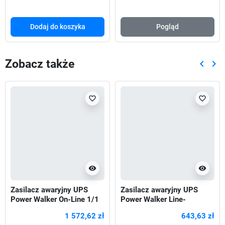
Dodaj do koszyka
Pogląd
Zobacz także
keyboard_arrow_left
keyboard_arrow_right
Poprze
Nas
favorite_border
favorite_border
visibility
visibility
Zasilacz awaryjny UPS
Zasilacz awaryjny UPS
Power Walker On-Line 1/1
Power Walker Line-
Fazy 1500VA, ICT IoT PF1
Interactive 2200VA STL FR
1 572,62 zł
643,63 zł
4xPL USB