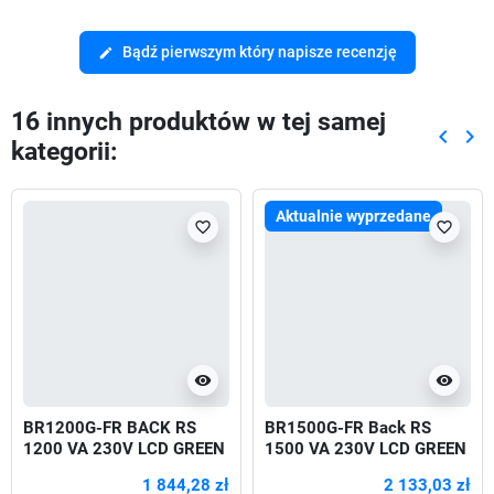
Bądź pierwszym który napisze recenzję
edit
16 innych produktów w tej samej
keyboard_arrow_left
keyboard_arrow_right
kategorii:
Poprze
Nas
Aktualnie wyprzedane
favorite_border
favorite_border
visibility
visibility
BR1200G-FR BACK RS
BR1500G-FR Back RS
1200 VA 230V LCD GREEN
1500 VA 230V LCD GREEN
720W
1 844,28 zł
2 133,03 zł