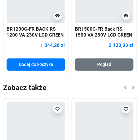
visibility
visibility
BR1200G-FR BACK RS
BR1500G-FR Back RS
1200 VA 230V LCD GREEN
1500 VA 230V LCD GREEN
720W
1 844,28 zł
2 133,03 zł
Dodaj do koszyka
Pogląd
Zobacz także
keyboard_arrow_left
keyboard_arrow_right
Poprze
Nas
favorite_border
favorite_border