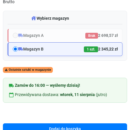
Brutto
warehouse
Wybierz magazyn
local_shipping
Magazyn A
2 698,57 zł
Brak
local_shipping
Magazyn B
2 345,22 zł
1 szt.
Ostatnie sztuki w magazynie

local_shipping
Zamów do 16:00 — wyślemy dzisiaj!
calendar_today
Przewidywana dostawa:
wtorek, 11 sierpnia
(jutro)
Dodaj do koszyka