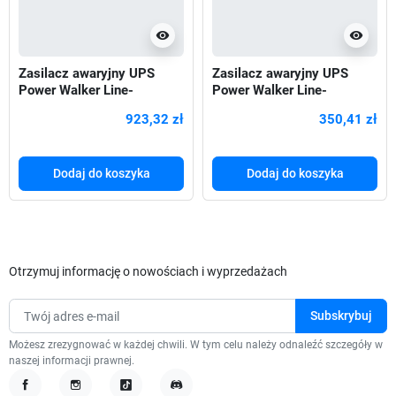
visibility
visibility
Zasilacz awaryjny UPS
Zasilacz awaryjny UPS
Power Walker Line-
Power Walker Line-
Interactive 3000VA SCL
Interactive 1000VA STL FR
923,32 zł
350,41 zł
4xSchuko
2xPL USB
Dodaj do koszyka
Dodaj do koszyka
Otrzymuj informację o nowościach i wyprzedażach
Możesz zrezygnować w każdej chwili. W tym celu należy odnaleźć szczegóły w
naszej informacji prawnej.