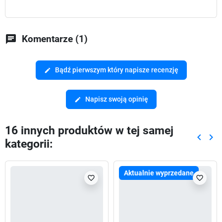
chat
Komentarze (1)
Bądź pierwszym który napisze recenzję
edit
Napisz swoją opinię
edit
16 innych produktów w tej samej
keyboard_arrow_left
keyboard_arrow_right
kategorii:
Poprze
Nas
Aktualnie wyprzedane
favorite_border
favorite_border