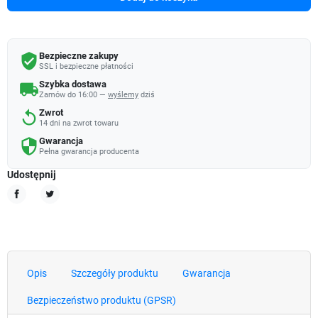
Bezpieczne zakupy
verified_user
SSL i bezpieczne płatności
Szybka dostawa
local_shipping
Zamów do 16:00 —
wyślemy
dziś
Zwrot
replay
14 dni na zwrot towaru
Gwarancja
security
Pełna gwarancja producenta
Udostępnij
Udostępnij
Tweetuj
Opis
Szczegóły produktu
Gwarancja
Bezpieczeństwo produktu (GPSR)