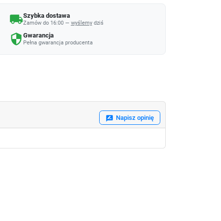
Szybka dostawa
local_shipping
Zamów do 16:00 —
wyślemy
dziś
Gwarancja
security
Pełna gwarancja producenta
Napisz opinię
rate_review