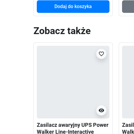
Dodaj do koszyka
Zobacz także
favorite_border
visibility
Zasilacz awaryjny UPS Power
Zasi
Walker Line-Interactive
Walk