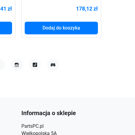
B
BASIC, 600VA/360W,
1000VA, 
41 zł
178,12 zł
Dodaj do koszyka
Do
acebook
Instagram
TikTok
Discord
Informacja o sklepie
PartsPC.pl
Wielkopolska 5A