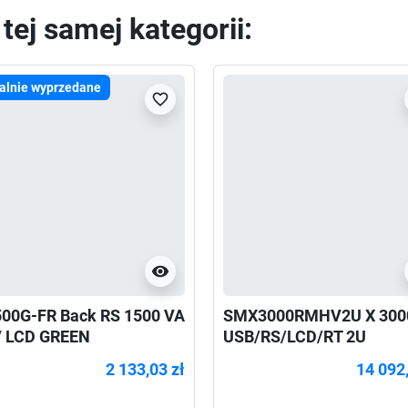
ej samej kategorii:
alnie wyprzedane
favorite_border
visibility
00G-FR Back RS 1500 VA
SMX3000RMHV2U X 300
 LCD GREEN
USB/RS/LCD/RT 2U
2 133,03 zł
14 092,