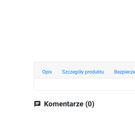
Opis
Szczegóły produktu
Bezpiecz
Komentarze (0)
chat