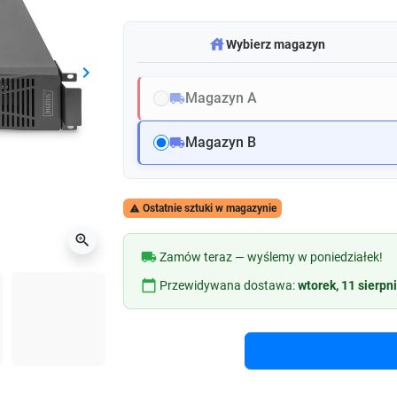
warehouse
Wybierz magazyn
keyboard_arrow_right
Następny
Magazyn A
local_shipping
Magazyn B
local_shipping
Ostatnie sztuki w magazynie

zoom_in
local_shipping
Zamów teraz — wyślemy w poniedziałek!
calendar_today
Przewidywana dostawa:
wtorek, 11 sierpn