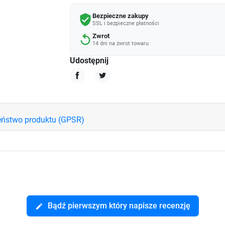
Bezpieczne zakupy
verified_user
SSL i bezpieczne płatności
Zwrot
replay
14 dni na zwrot towaru
Udostępnij
Udostępnij
Tweetuj
eństwo produktu (GPSR)
Bądź pierwszym który napisze recenzję
edit