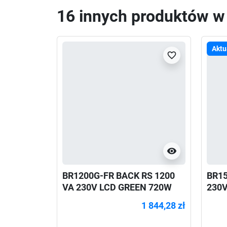
16 innych produktów w t
Aktu
favorite_border
visibility
BR1200G-FR BACK RS 1200
BR15
VA 230V LCD GREEN 720W
230V
1 844,28 zł