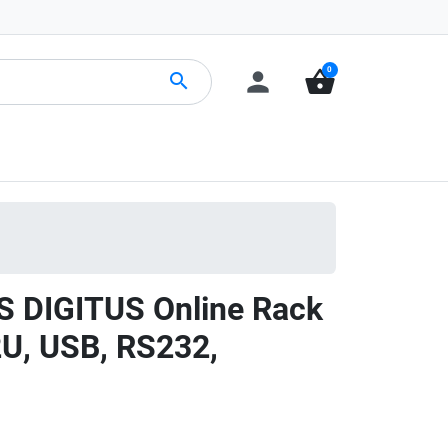
0
person
shopping_basket
search
S DIGITUS Online Rack
U, USB, RS232,