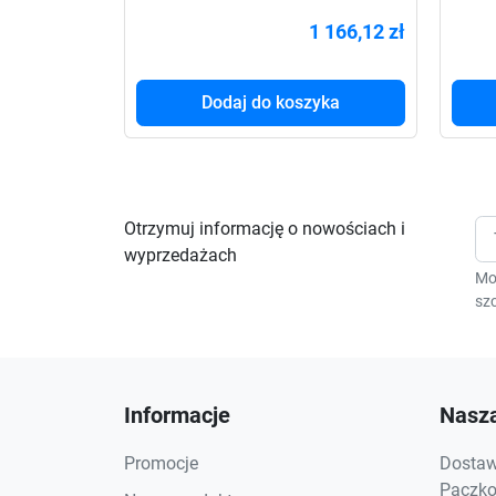
3000VA STL 4x PL,
2200
1 166,12 zł
Dodaj do koszyka
Otrzymuj informację o nowościach i
wyprzedażach
Mo
szc
Informacje
Nasza
Promocje
Dostawa
Paczkom