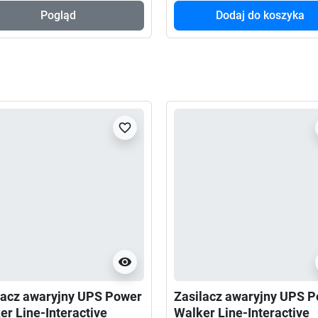
Pogląd
Dodaj do koszyka
favorite_border
visibility
lacz awaryjny UPS Power
Zasilacz awaryjny UPS 
er Line-Interactive
Walker Line-Interactive