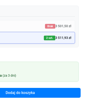
3 501,50 zł
Brak
3 511,93 zł
2 szt.
ia
(za 3 dni)
Dodaj do koszyka