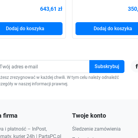
VA STL FR 4xPL USB
1000VA STL FR 2xPL US
643,61 zł
350,
Dodaj do koszyka
Dodaj do koszyka
F
żesz zrezygnować w każdej chwili. W tym celu należy odnaleźć
zegóły w naszej informacji prawnej.
 firma
Twoje konto
 i płatność – InPost,
Śledzenie zamówienia
aty, kurier 24h | PartsPC.pl