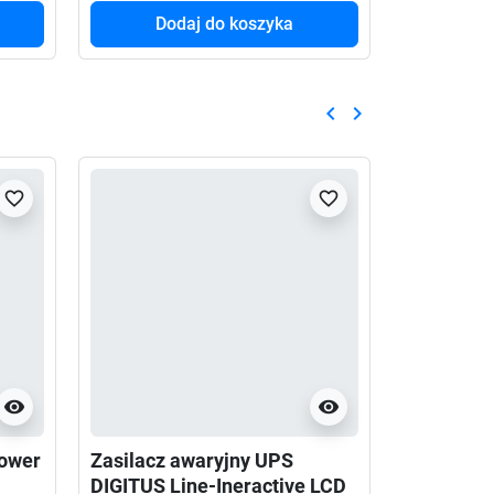
Dodaj do koszyka
Do
keyboard_arrow_left
keyboard_arrow_right
Poprzedni
Następny
favorite_border
favorite_border
visibility
visibility
Power
Zasilacz awaryjny UPS
Zasilacz 
DIGITUS Line-Ineractive LCD
Walker On