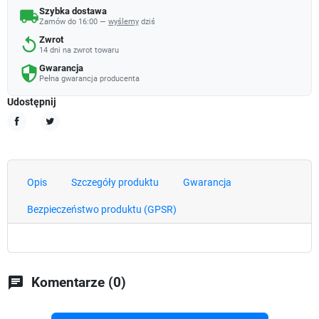
Szybka dostawa
local_shipping
Zamów do 16:00 —
wyślemy
dziś
Zwrot
replay
14 dni na zwrot towaru
Gwarancja
security
Pełna gwarancja producenta
Udostępnij
Udostępnij
Tweetuj
Opis
Szczegóły produktu
Gwarancja
Bezpieczeństwo produktu (GPSR)
chat
Komentarze (0)