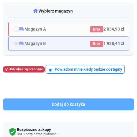
warehouse
Wybierz magazyn
local_shipping
Magazyn A
2 034,93 zł
Brak
local_shipping
Magazyn B
1 928,44 zł
Brak
Powiadom mnie kiedy będzie dostępny
Aktualnie wyprzedane

notifications_active
Dodaj do koszyka
Bezpieczne zakupy
verified_user
SSL i bezpieczne płatności