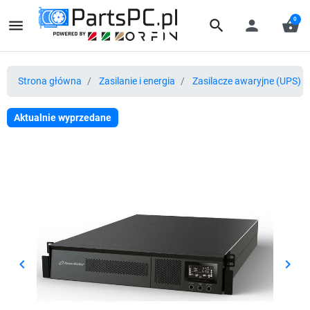
0
menu
search
person
shopping_basket
Strona główna
Zasilanie i energia
Zasilacze awaryjne (UPS) i 
Aktualnie wyprzedane
keyboard_arrow_left
keyboard_arrow_right
Poprzedni
Nast