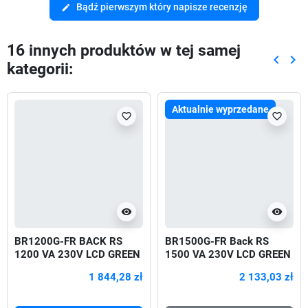
Bądź pierwszym który napisze recenzję
edit
16 innych produktów w tej samej
keyboard_arrow_left
keyboard_arrow_right
kategorii:
Poprze
Nas
Aktualnie wyprzedane
favorite_border
favorite_border
visibility
visibility
BR1200G-FR BACK RS
BR1500G-FR Back RS
1200 VA 230V LCD GREEN
1500 VA 230V LCD GREEN
720W
1 844,28 zł
2 133,03 zł