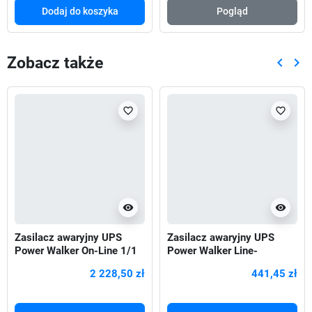
Dodaj do koszyka
Pogląd
Zobacz także
keyboard_arrow_left
keyboard_arrow_right
Poprze
Nas
favorite_border
favorite_border
visibility
visibility
Zasilacz awaryjny UPS
Zasilacz awaryjny UPS
Power Walker On-Line 1/1
Power Walker Line-
Fazy 2000VA, ICT IoT PF1
Interactive 600VA 2x PL
2 228,50 zł
441,45 zł
230V