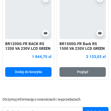
visibility
visibility
BR1200G-FR BACK RS
BR1500G-FR Back RS
1200 VA 230V LCD GREEN
1500 VA 230V LCD GREEN
720W
1 844,70 zł
2 133,03 zł
Dodaj do koszyka
Pogląd
Otrzymuj informację o nowościach i wyprzedażach