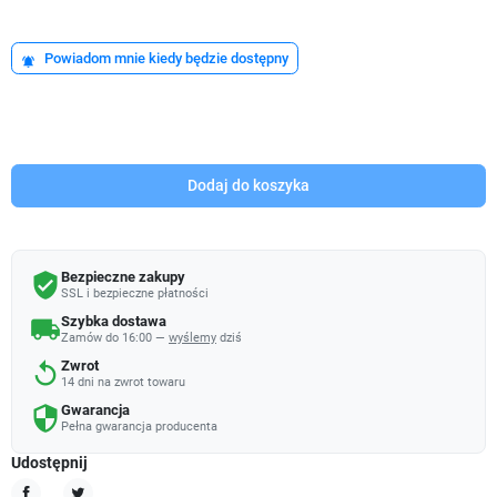
Powiadom mnie kiedy będzie dostępny
notifications_active
Dodaj do koszyka
Bezpieczne zakupy
verified_user
SSL i bezpieczne płatności
Szybka dostawa
local_shipping
Zamów do 16:00 —
wyślemy
dziś
Zwrot
replay
14 dni na zwrot towaru
Gwarancja
security
Pełna gwarancja producenta
Udostępnij