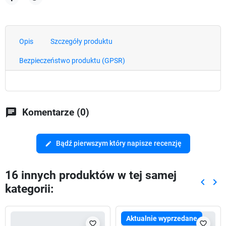
Udostępnij
Tweetuj
Opis
Szczegóły produktu
Bezpieczeństwo produktu (GPSR)
chat
Komentarze (0)
Bądź pierwszym który napisze recenzję
edit
16 innych produktów w tej samej
keyboard_arrow_left
keyboard_arrow_right
kategorii:
Poprze
Nas
Aktualnie wyprzedane
favorite_border
favorite_border