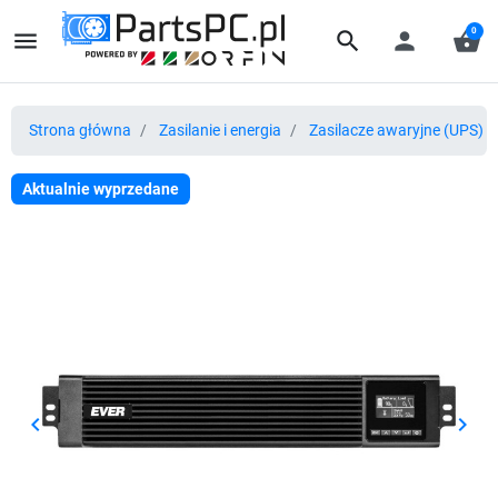
0
menu
search
person
shopping_basket
Strona główna
Zasilanie i energia
Zasilacze awaryjne (UPS) i 
Aktualnie wyprzedane
keyboard_arrow_left
keyboard_arrow_right
Poprzedni
Nast