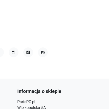
acebook
Instagram
TikTok
Discord
Informacja o sklepie
PartsPC.pl
Wielkopolska 5A