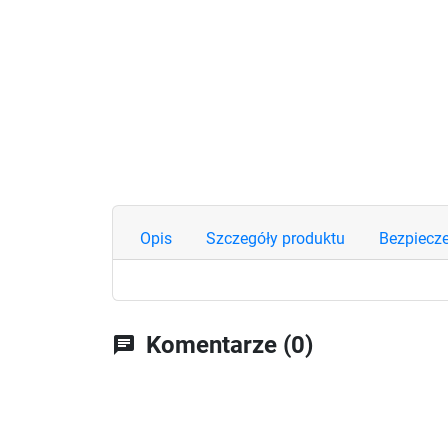
Opis
Szczegóły produktu
Bezpiecz
Komentarze (0)
chat