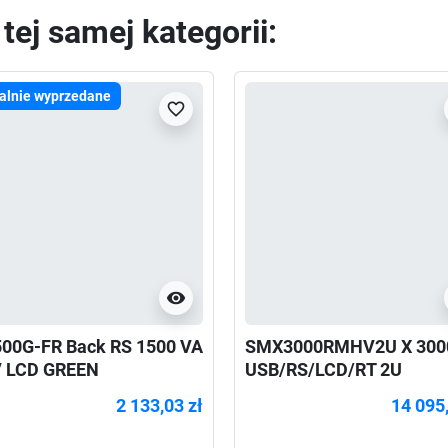
ej samej kategorii:
alnie wyprzedane
favorite_border
visibility
00G-FR Back RS 1500 VA
SMX3000RMHV2U X 300
 LCD GREEN
USB/RS/LCD/RT 2U
2 133,03 zł
14 095,