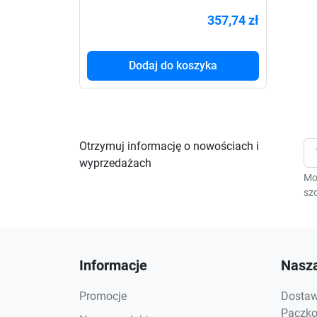
1000VA SB FR 3xPL USB
357,74 zł
Dodaj do koszyka
Otrzymuj informację o nowościach i
wyprzedażach
Mo
szc
Informacje
Nasza
Promocje
Dostawa
Paczkom