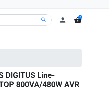
0
person
shopping_basket
search
S DIGITUS Line-
SKTOP 800VA/480W AVR