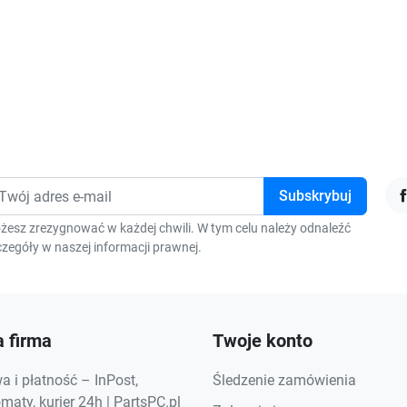
F
żesz zrezygnować w każdej chwili. W tym celu należy odnaleźć
zegóły w naszej informacji prawnej.
 firma
Twoje konto
 i płatność – InPost,
Śledzenie zamówienia
aty, kurier 24h | PartsPC.pl