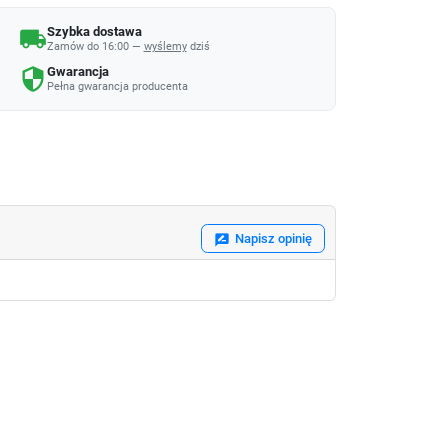
Szybka dostawa
local_shipping
Zamów do 16:00 —
wyślemy
dziś
Gwarancja
security
Pełna gwarancja producenta
Napisz opinię
rate_review