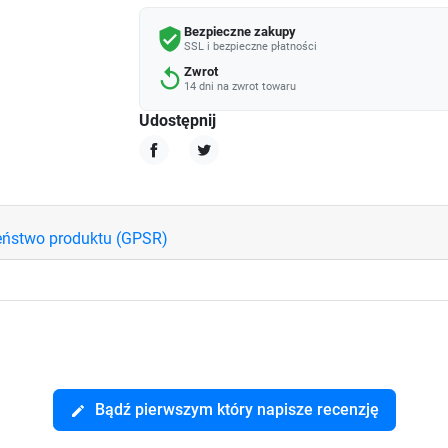
Bezpieczne zakupy
verified_user
SSL i bezpieczne płatności
Zwrot
replay
14 dni na zwrot towaru
Udostępnij
Udostępnij
Tweetuj
eństwo produktu (GPSR)
Bądź pierwszym który napisze recenzję
edit