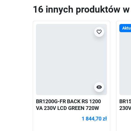
16 innych produktów w t
Aktu
favorite_border
visibility
BR1200G-FR BACK RS 1200
BR15
VA 230V LCD GREEN 720W
230V
1 844,70 zł