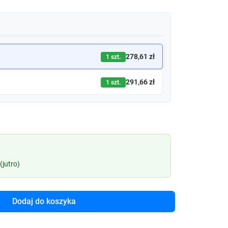
278,61 zł
1 szt.
291,66 zł
1 szt.
(jutro)
Dodaj do koszyka