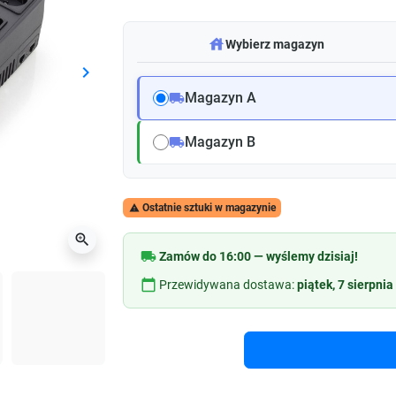
warehouse
Wybierz magazyn
keyboard_arrow_right
Następny
Magazyn A
local_shipping
Magazyn B
local_shipping
Ostatnie sztuki w magazynie

zoom_in
local_shipping
Zamów do 16:00 — wyślemy dzisiaj!
calendar_today
Przewidywana dostawa:
piątek, 7 sierpnia