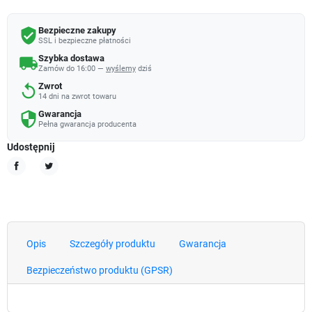
Bezpieczne zakupy
verified_user
SSL i bezpieczne płatności
Szybka dostawa
local_shipping
Zamów do 16:00 —
wyślemy
dziś
Zwrot
replay
14 dni na zwrot towaru
Gwarancja
security
Pełna gwarancja producenta
Udostępnij
Udostępnij
Tweetuj
Opis
Szczegóły produktu
Gwarancja
Bezpieczeństwo produktu (GPSR)