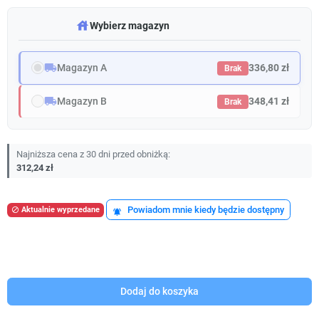
warehouse
Wybierz magazyn
local_shipping
Magazyn A
336,80 zł
Brak
local_shipping
Magazyn B
348,41 zł
Brak
Najniższa cena z 30 dni przed obniżką:
312,24 zł
Powiadom mnie kiedy będzie dostępny
Aktualnie wyprzedane

notifications_active
Dodaj do koszyka