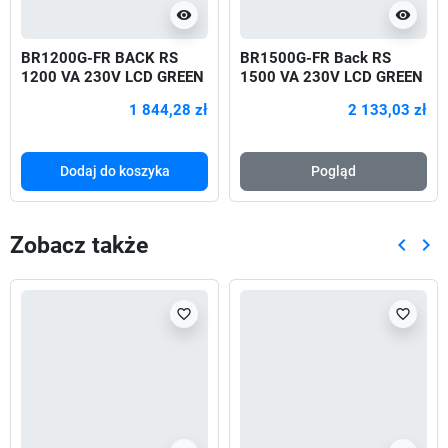
visibility
visibility
BR1200G-FR BACK RS
BR1500G-FR Back RS
1200 VA 230V LCD GREEN
1500 VA 230V LCD GREEN
720W
1 844,28 zł
2 133,03 zł
Dodaj do koszyka
Pogląd
Zobacz także
keyboard_arrow_left
keyboard_arrow_right
Poprze
Nas
favorite_border
favorite_border