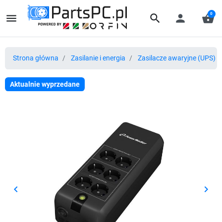
0
menu
search
person
shopping_basket
Strona główna
Zasilanie i energia
Zasilacze awaryjne (UPS) i 
Aktualnie wyprzedane
keyboard_arrow_left
keyboard_arrow_right
Poprzedni
Nast