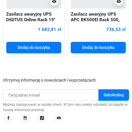
visibility
visibility
Zasilacz awaryjny UPS
Zasilacz awaryjny UPS
DIGITUS Online Rack 19"
APC BK500EI Back 500,
LCD 1500VA/1500W
230V, USB
1 682,81 zł
736,53 zł
3x12V/9Ah
Dodaj do koszyka
Dodaj do koszyka
Otrzymuj informację o nowościach i wyprzedażach
Możesz zrezygnować w każdej chwili. W tym celu należy odnaleźć szczegóły w
naszej informacji prawnej.
Facebook
Instagram
TikTok
Discord