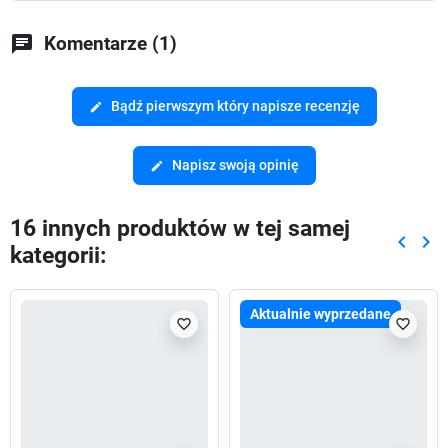
chat
Komentarze (1)
Bądź pierwszym który napisze recenzję
edit
Napisz swoją opinię
edit
16 innych produktów w tej samej
keyboard_arrow_left
keyboard_arrow_right
kategorii:
Poprze
Nas
Aktualnie wyprzedane
favorite_border
favorite_border