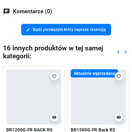
chat
Komentarze (0)
Bądź pierwszym który napisze recenzję
edit
16 innych produktów w tej samej
keyboard_arrow_left
keyboard_arrow_right
kategorii:
Poprze
Nas
Aktualnie wyprzedane
favorite_border
favorite_border
visibility
visibility
BR1200G-FR BACK RS
BR1500G-FR Back RS