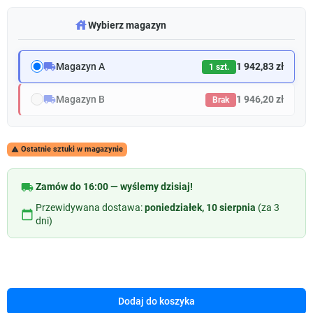
warehouse
Wybierz magazyn
local_shipping
Magazyn A
1 942,83 zł
1 szt.
local_shipping
Magazyn B
1 946,20 zł
Brak
Ostatnie sztuki w magazynie

local_shipping
Zamów do 16:00 — wyślemy dzisiaj!
Przewidywana dostawa:
poniedziałek, 10 sierpnia
(za 3
calendar_today
dni)
Dodaj do koszyka