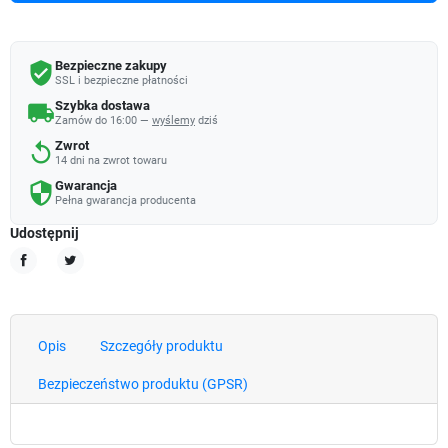
Bezpieczne zakupy
verified_user
SSL i bezpieczne płatności
Szybka dostawa
local_shipping
Zamów do 16:00 —
wyślemy
dziś
Zwrot
replay
14 dni na zwrot towaru
Gwarancja
security
Pełna gwarancja producenta
Udostępnij
Udostępnij
Tweetuj
Opis
Szczegóły produktu
Bezpieczeństwo produktu (GPSR)